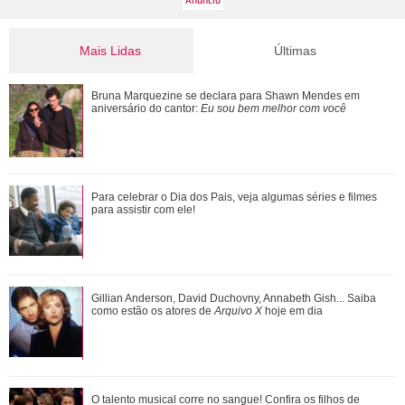
Mais Lidas
Últimas
Morre pai de Lionel Messi aos 68 anos de idade
Bruna Marquezine se declara para Shawn Mendes em
aniversário do cantor:
Eu sou bem melhor com você
Ana Castela responde recado de Zé Felipe em show: Um
Para celebrar o Dia dos Pais, veja algumas séries e filmes
goiano me mandou um abraço ontem
para assistir com ele!
Zé Felipe e Virgínia Fonseca aparecem juntos após
Gillian Anderson, David Duchovny, Annabeth Gish... Saiba
cirurgias das filhas e cantor brinca: Ta...
como estão os atores de
Arquivo X
hoje em dia
Anitta exibe look escolhido para nova turnê e detalhe no pé
O talento musical corre no sangue! Confira os filhos de