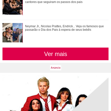
chama a atenção
cantores que seguiram os passos dos pais
Ariana Grande faz desabafo em show sobre decisão de
Neymar Jr., Nicolas Prattes, Endrick... Veja os famosos que
pausar a carreira: Não foi uma reação...
passarão o Dia dos Pais à espera de seus bebês
Ver mais