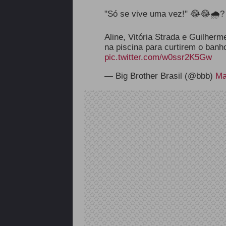
"Só se vive uma vez!" 😂😂🌧?
Aline, Vitória Strada e Guilherm
na piscina para curtirem o ban
pic.twitter.com/w0ssr2K5Gw
— Big Brother Brasil (@bbb)
Ma