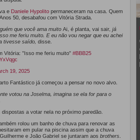
Eva e
Daniele Hypolito
permaneceram na casa. Quem
Anos 50, desabafou com Vitória Strada.
alguém que você ama muito
Ai, é planta, vai sair,
já
sso me feriu muito. E eu não vou negar que eu achei
a tivesse saído,
disse.
Vitória: "Isso me feriu muito"
#BBB25
IYxVqgc
rch 19, 2025
arto Fantástico já começou a pensar no novo alvo.
nte votou na Joselma, imagina se ela for para o
.
 dispostas a votar nela no próximo paredão.
ambém rolou um banho de chuva para renovar as
hesitaram em pular na piscina assim que a chuva
, Guilherme e João Gabriel se juntaram aos
brothers
.