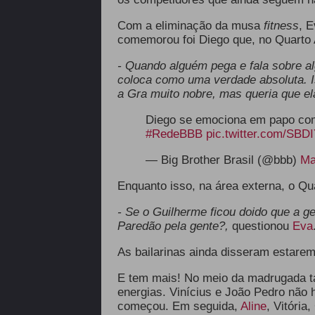
Com a eliminação da musa
fitness
, 
comemorou foi Diego que, no Quarto 
- Quando alguém pega e fala sobre 
coloca como uma verdade absoluta. I
a Gra muito nobre, mas queria que el
Diego se emociona em papo com 
#RedeBBB
pic.twitter.com/SBD
— Big Brother Brasil (@bbb)
Ma
Enquanto isso, na área externa, o Qu
- Se o Guilherme ficou doido que a ge
Paredão pela gente?,
questionou
Eva
As bailarinas ainda disseram estarem
E tem mais! No meio da madrugada t
energias. Vinícius e João Pedro não 
começou. Em seguida,
Aline
, Vitória