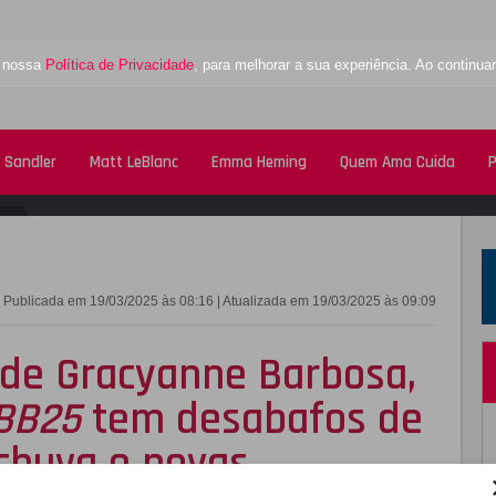
a nossa
Política de Privacidade
, para melhorar a sua experiência. Ao contin
 Sandler
Matt LeBlanc
Emma Heming
Quem Ama Cuida
P
FACEBOOK
TWITTE
Publicada em 19/03/2025 às 08:16 | Atualizada em 19/03/2025 às 09:09
 de Gracyanne Barbosa,
BB25
tem desabafos de
chuva e novas