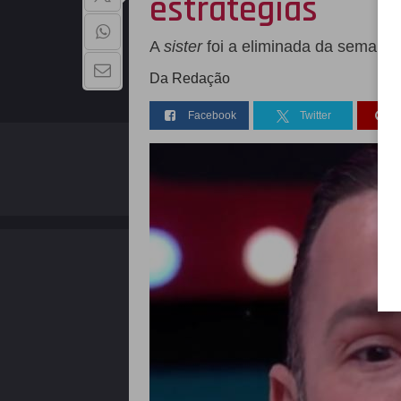
estratégias
A
sister
foi a eliminada da semana
Da Redação
Facebook
Twitter
QUEM SOMOS
Copyright - 2026 | Todos os direitos reservados