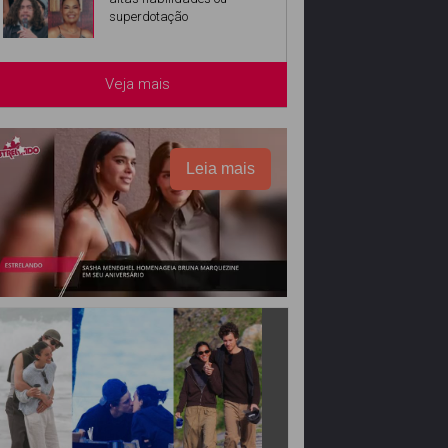
superdotação
Veja mais
Leia mais