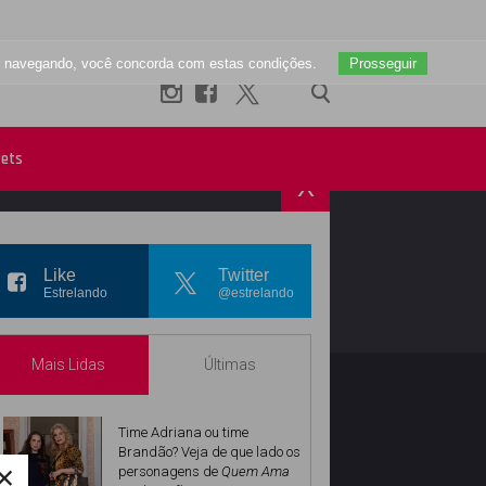
uar navegando, você concorda com estas condições.
Prosseguir
ets
X
R
INSTAGRAM
Like
Twitter
Estrelando
@estrelando
Mais Lidas
Últimas
Time Adriana ou time
Brandão? Veja de que lado os
×
personagens de
Quem Ama