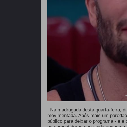
D
Na madrugada desta quarta-feira, dia
movimentada. Após mais um paredã
público para deixar o programa - e é
os competidores que ainda seguem n