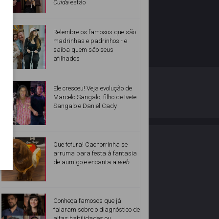
Cuida
estão
Relembre os famosos que são
madrinhas e padrinhos - e
saiba quem são seus
afilhados
O ESTRELANDO
POLÍTICA DE PRIVACIDADE
Ele cresceu! Veja evolução de
Marcelo Sangalo, filho de Ivete
Sangalo e Daniel Cady
Desenvolvido por
Que fofura! Cachorrinha se
arruma para festa à fantasia
de aumigo e encanta a
web
Conheça famosos que já
falaram sobre o diagnóstico de
altas habilidades ou