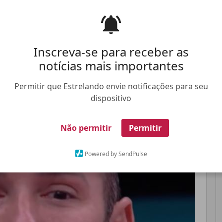
 do programa
Inscreva-se para receber as
notícias mais importantes
Pinterest
Whatsapp
FALE CONOSCO
ANUNCIE NO ESTRELANDO
TRABALHE N
Permitir que Estrelando envie notificações para seu
dispositivo
Não permitir
Permitir
Powered by SendPulse