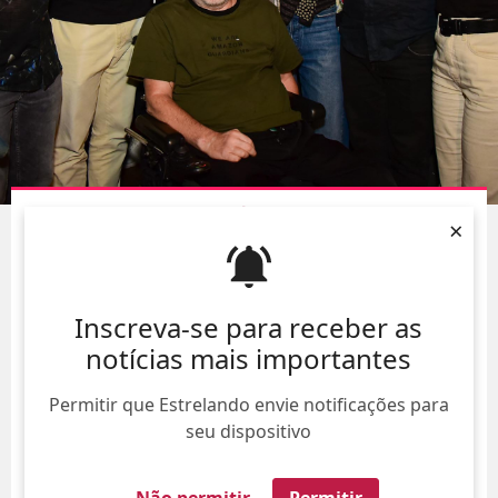
WALTER SALLES E FAMÍLIA POSAM EM
SHOW
DO
×
AUTOR DO LIVRO
AINDA ESTOU AQUI
07/Ago/
Inscreva-se para receber as
notícias mais importantes
Permitir que Estrelando envie notificações para
seu dispositivo
Não permitir
Permitir