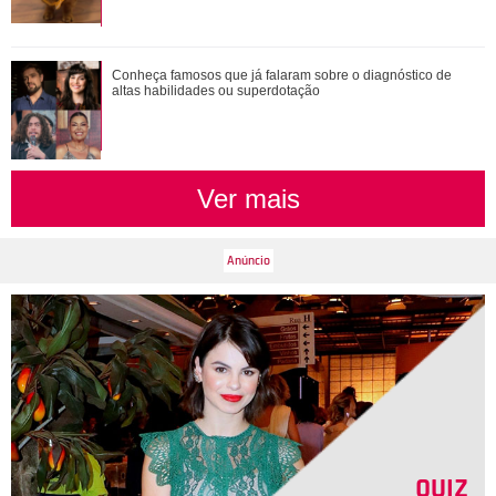
Conheça famosos que já falaram sobre o diagnóstico de
Conheça famosos que já falaram sobre o diagnóstico de
altas habilidades ou superdotação
altas habilidades ou superdotação
Ver mais
QUIZ