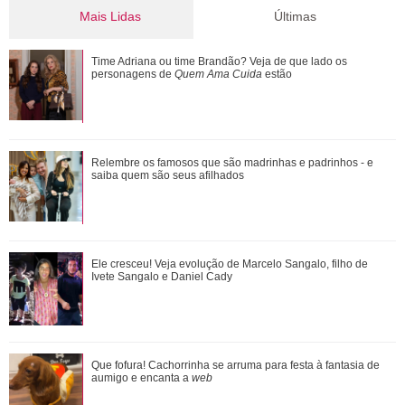
Mais Lidas
Últimas
Ronei e Cinara desconfiam da ligação de Zilá com
Time Adriana ou time Brandão? Veja de que lado os
Verônica. Saiba o que vai acontecer em ...
personagens de
Quem Ama Cuida
estão
Ele cresceu! Veja evolução de Marcelo Sangalo, filho de
Relembre os famosos que são madrinhas e padrinhos - e
Ivete Sangalo e Daniel Cady
saiba quem são seus afilhados
Omar e Alika conversam sobre a retomada de Batanga,
Ele cresceu! Veja evolução de Marcelo Sangalo, filho de
quando Tonho chega. Saiba o que vai acont...
Ivete Sangalo e Daniel Cady
Adriana vê Pedro e Bruna no restaurante. Confira o que vai
Que fofura! Cachorrinha se arruma para festa à fantasia de
rolar nesta sexta-feira em Quem A...
aumigo e encanta a
web