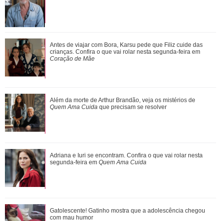
Em leilão beneficente, Neymar Jr. usa relógio de dois
Antes de viajar com Bora, Karsu pede que Filiz cuide das
milhões de reais inspirado no filme ...
crianças. Confira o que vai rolar nesta segunda-feira em
Coração de Mãe
Tia Milena afirma que amizade com Ana Paula Renault
Além da morte de Arthur Brandão, veja os mistérios de
chegou ao fim: Não foi uma decisão que ...
Quem Ama Cuida
que precisam se resolver
Ariana Grande faz desabafo em show sobre decisão de
Adriana e Iuri se encontram. Confira o que vai rolar nesta
pausar a carreira: Não foi uma reação...
segunda-feira em
Quem Ama Cuida
De Wicked a Petal... Entenda a polêmica que motivou pausa
Gatolescente! Gatinho mostra que a adolescência chegou
na carreira de Ariana Grande
com mau humor