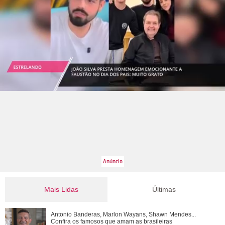
Mais Lidas
Últimas
Entre polêmicas e atuações, confira um ano a ano de Fábio
Antonio Banderas, Marlon Wayans, Shawn Mendes...
Assunção
Confira os famosos que amam as brasileiras