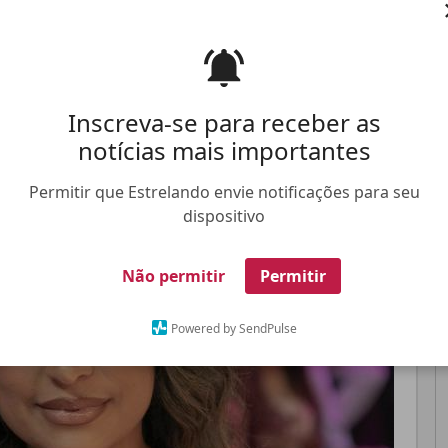
ma segunda-feira, dia 28, na homenagem de 60
Pinterest
Whatsapp
Inscreva-se para receber as
notícias mais importantes
FALE CONOSCO
ANUNCIE NO ESTRELANDO
TRABALHE N
Permitir que Estrelando envie notificações para seu
dispositivo
Não permitir
Permitir
Powered by SendPulse