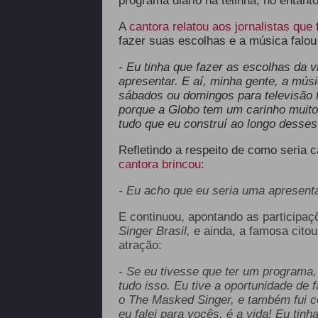
programa diário na telinha, no entant
A
cantora relatou aos jornalistas que
fazer suas escolhas e a música falou 
- Eu tinha que fazer as escolhas da v
apresentar. E aí, minha gente, a músi
sábados ou domingos para televisão 
porque a Globo tem um carinho muito 
tudo que eu construí ao longo desses
Refletindo a respeito de como seria
cantora brincou
:
- Eu acho que eu seria uma apresenta
E continuou, apontando as participa
Singer Brasil,
e ainda, a famosa cito
atração:
- Se eu tivesse que ter um programa, 
tudo isso. Eu tive a oportunidade de 
o The Masked Singer, e também fui c
eu falei para vocês, é a vida! Eu tin