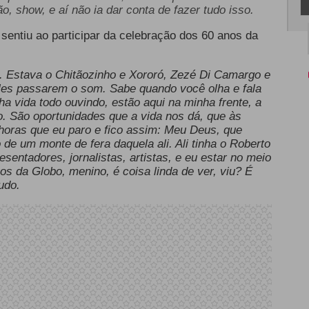
ão, show, e aí não ia dar conta de fazer tudo isso.
entiu ao participar da celebração dos 60 anos da
l. Estava o Chitãozinho e Xororó, Zezé Di Camargo e
les passarem o som. Sabe quando você olha e fala
a vida todo ouvindo, estão aqui na minha frente, a
o. S
ão oportunidades que a vida nos dá, que às
horas que eu paro e fico assim: Meu Deus, que
de um monte de fera daquela ali. Ali tinha o Roberto
sentadores, jornalistas, artistas, e eu estar no meio
os da Globo, menino, é coisa linda de ver, viu?
É
tudo.