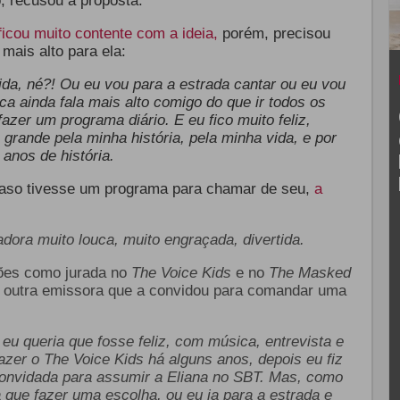
o, recusou a proposta.
 ficou muito contente com a ideia,
porém, precisou
mais alto para ela:
ida, né?! Ou eu vou para a estrada cantar ou eu vou
ca ainda fala mais alto comigo do que ir todos os
fazer um programa diário.
E eu fico muito feliz,
grande pela minha história, pela minha vida, e por
 anos de história.
 caso tivesse um programa para chamar de seu,
a
dora muito louca, muito engraçada, divertida.
ções como jurada no
The Voice Kids
e no
The Masked
u outra emissora que a convidou para comandar uma
eu queria que fosse feliz, com música, entrevista e
fazer o The Voice Kids há alguns anos, depois eu fiz
onvidada para assumir a Eliana no SBT. Mas, como
ha que fazer uma escolha, ou eu ia para a estrada e