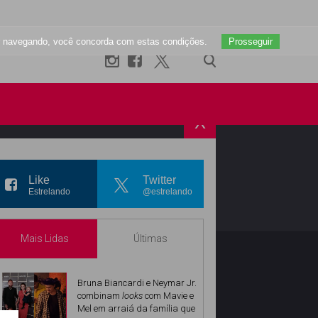
uar navegando, você concorda com estas condições.
Prosseguir
X
R
INSTAGRAM
Like
Twitter
Estrelando
@estrelando
Mais Lidas
Últimas
Bruna Biancardi e Neymar Jr.
combinam
looks
com Mavie e
Mel em arraiá da família que