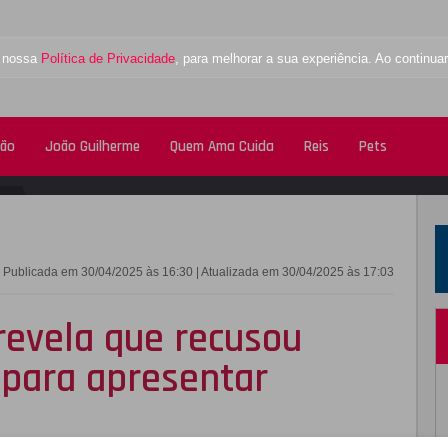
a nossa
Política de Privacidade
, para melhorar a sua experiência. Ao contin
tão
João Guilherme
Quem Ama Cuida
Reis
Pets
FACEBOOK
TWITTE
Publicada em 30/04/2025 às 16:30 | Atualizada em 30/04/2025 às 17:03
evela que recusou
para apresentar