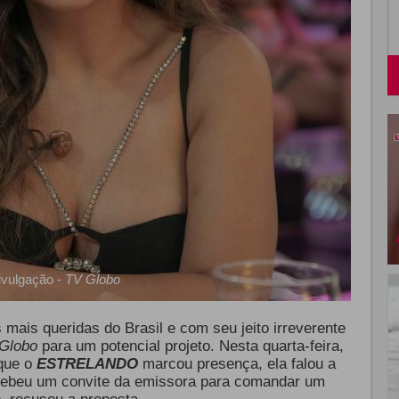
ivulgação -
TV Globo
ais queridas do Brasil e com seu jeito irreverente
Globo
para um potencial projeto. Nesta quarta-feira,
 que o
ESTRELANDO
marcou presença, ela falou a
recebeu um convite da emissora para comandar um