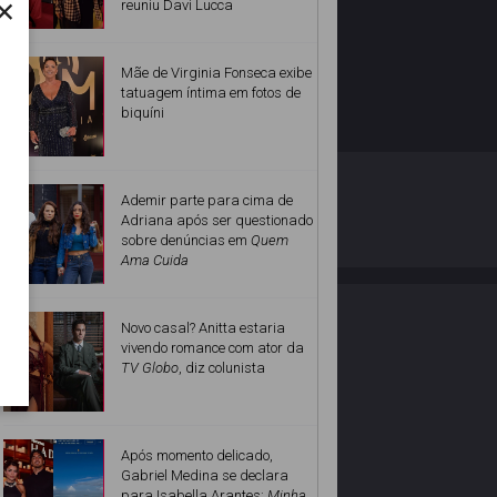
×
reuniu Davi Lucca
Mãe de Virginia Fonseca exibe
tatuagem íntima em fotos de
biquíni
O ESTRELANDO
POLÍTICA DE PRIVACIDADE
Ademir parte para cima de
Adriana após ser questionado
sobre denúncias em
Quem
Desenvolvido por
Ama Cuida
Novo casal? Anitta estaria
vivendo romance com ator da
TV Globo
, diz colunista
Após momento delicado,
Gabriel Medina se declara
para Isabella Arantes:
Minha