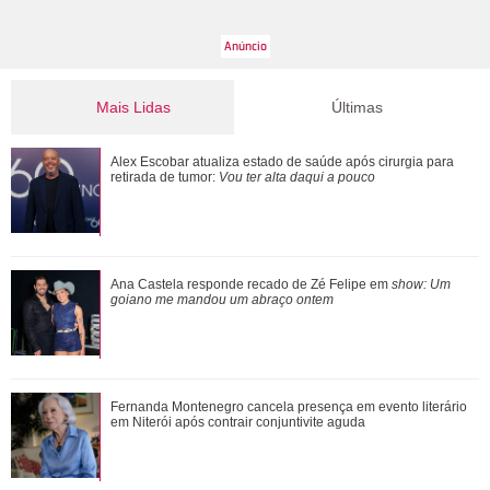
Mais Lidas
Últimas
Ana Castela responde recado de Zé Felipe em show: Um
Alex Escobar atualiza estado de saúde após cirurgia para
goiano me mandou um abraço ontem
retirada de tumor:
Vou ter alta daqui a pouco
Morre pai de Lionel Messi aos 68 anos de idade
Ana Castela responde recado de Zé Felipe em
show: Um
goiano me mandou um abraço ontem
Fernanda Montenegro cancela presença em evento literário
Fernanda Montenegro cancela presença em evento literário
em Niterói após contrair conjunt...
em Niterói após contrair conjuntivite aguda