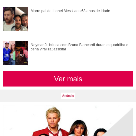
Neymar Jr. brinca com Bruna Biancardi durante quadrilha e
Morre pai de Lionel Messi aos 68 anos de idade
cena viraliza; assista!
Bruna Marquezine, Camila Cabello, Hailey Bieber...
Neymar Jr. brinca com Bruna Biancardi durante quadrilha e
Relembre os amores - e affairs - de Shawn ...
cena viraliza; assista!
Ver mais