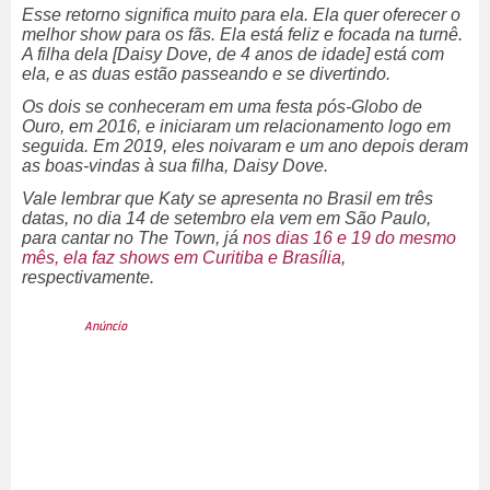
Esse retorno significa muito para ela. Ela quer oferecer o
melhor show para os fãs. Ela está feliz e focada na turnê.
A filha dela
[Daisy Dove, de 4 anos de idade]
está com
ela, e as duas estão passeando e se divertindo.
Os dois se conheceram em uma festa pós-
Globo de
Ouro
, em 2016, e iniciaram um relacionamento logo em
seguida. Em 2019, eles noivaram e um ano depois deram
as boas-vindas à sua filha, Daisy Dove.
Vale lembrar que Katy se apresenta no Brasil em três
datas, no dia 14 de setembro ela vem em São Paulo,
para cantar no
The Town
, já
nos dias 16 e 19 do mesmo
mês, ela faz
shows
em Curitiba e Brasília
,
respectivamente.