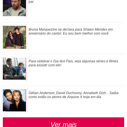
aniversário do cantor: Eu sou bem melhor co...
pai
Para celebrar o Dia dos Pais, veja algumas séries e filmes
Bruna Marquezine se declara para Shawn Mendes em
para assistir com ele!
aniversário do cantor:
Eu sou bem melhor com você
Ariana Grande faz desabafo em show sobre decisão de
Para celebrar o Dia dos Pais, veja algumas séries e filmes
pausar a carreira: Não foi uma reação...
para assistir com ele!
Herança, cinebiografia, relatos de familiares... Relembre as
Gillian Anderson, David Duchovny, Annabeth Gish... Saiba
polêmicas póstumas de Whitney...
como estão os atores de
Arquivo X
hoje em dia
Ver mais