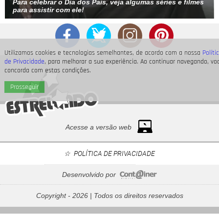
Para celebrar o Dia dos Pais, veja algumas séries e filmes
para assistir com ele!
Utilizamos cookies e tecnologias semelhantes, de acordo com a nossa
Políti
de Privacidade
, para melhorar a sua experiência. Ao continuar navegando, vo
concorda com estas condições.
Prosseguir
Acesse a versão web
POLÍTICA DE PRIVACIDADE
Desenvolvido por
Neymar Jr., Nicolas Prattes, Endrick... Veja os famosos
que passarão o Dia dos Pais à espera de seus bebês
Copyright - 2026 | Todos os direitos reservados