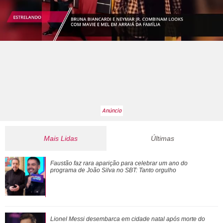
Mais Lidas
Últimas
Lionel Messi desembarca em cidade natal após morte do
Faustão faz rara aparição para celebrar um ano do
pai
programa de João Silva no
SBT: Tanto orgulho
Bruna Marquezine se declara para Shawn Mendes em
Lionel Messi desembarca em cidade natal após morte do