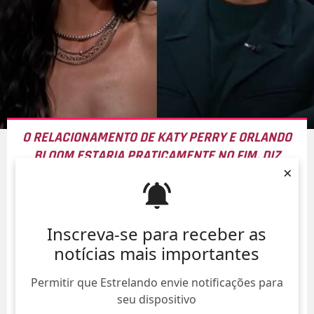
O RELACIONAMENTO DE KATY PERRY E ORLANDO
BLOOM ESTARIA
PRATICAMENTE NO FIM
, DIZ
×
REVISTA
09/Ago/
Inscreva-se para receber as
notícias mais importantes
Permitir que Estrelando envie notificações para
seu dispositivo