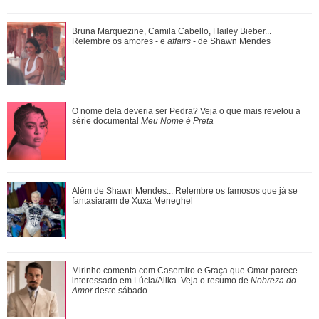
Bruna Marquezine, Camila Cabello, Hailey Bieber...
Bruna Marquezine, Camila Cabello, Hailey Bieber...
Relembre os amores - e affairs - de Shawn ...
Relembre os amores - e
affairs
- de Shawn Mendes
Confira filmes em que as cenas de sexo foram reais
O nome dela deveria ser Pedra? Veja o que mais revelou a
série documental
Meu Nome é Preta
Ariana Grande faz desabafo em show sobre decisão de
Além de Shawn Mendes... Relembre os famosos que já se
pausar a carreira: Não foi uma reação...
fantasiaram de Xuxa Meneghel
Tia Milena pede indicação de dermatologista e web aponta
Mirinho comenta com Casemiro e Graça que Omar parece
fim de amizade com Ana Paula Renau...
interessado em Lúcia/Alika. Veja o resumo de
Nobreza do
Amor
deste sábado