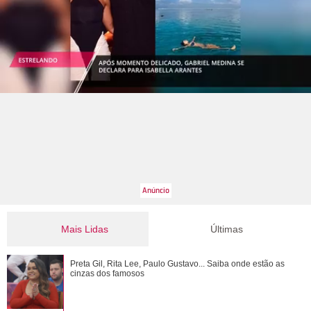
Mais Lidas
Últimas
Ariana Grande anuncia pausa na carreira após críticas ao
Preta Gil, Rita Lee, Paulo Gustavo... Saiba onde estão as
corpo
cinzas dos famosos