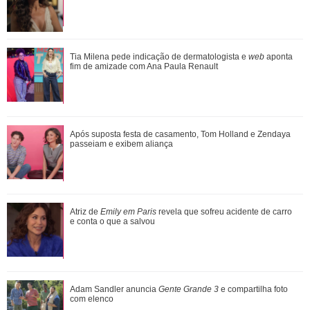
Atriz de Emily em Paris revela que sofreu acidente de carro
Tia Milena pede indicação de dermatologista e
web
aponta
e conta o que a salvou
fim de amizade com Ana Paula Renault
Leonardo compra 60 porcos e brinca ao ter dificuldade com
Após suposta festa de casamento, Tom Holland e Zendaya
pagamento: Vou pedir ajuda
passeiam e exibem aliança
Adam Sandler anuncia Gente Grande 3 e compartilha foto
Atriz de
Emily em Paris
revela que sofreu acidente de carro
com elenco
e conta o que a salvou
Adam Sandler anuncia
Gente Grande 3
e compartilha foto
com elenco