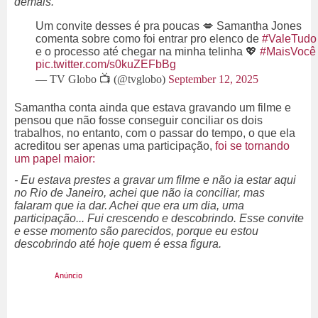
demais.
Um convite desses é pra poucas 💋 Samantha Jones
comenta sobre como foi entrar pro elenco de
#ValeTudo
e o processo até chegar na minha telinha 💖
#MaisVocê
pic.twitter.com/s0kuZEFbBg
— TV Globo 📺 (@tvglobo)
September 12, 2025
Samantha conta ainda que estava gravando um filme e
pensou que não fosse conseguir conciliar os dois
trabalhos, no entanto, com o passar do tempo, o que ela
acreditou ser apenas uma participação,
foi se tornando
um papel maior:
- Eu estava prestes a gravar um filme e não ia estar aqui
no Rio de Janeiro, achei que não ia conciliar, mas
falaram que ia dar. Achei que era um dia, uma
participação... Fui crescendo e descobrindo. Esse convite
e esse momento são parecidos, porque eu estou
descobrindo até hoje quem é essa figura.