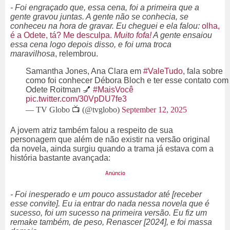
- Foi engraçado que, essa cena, foi a primeira que a
gente gravou juntas. A gente não se conhecia, se
conheceu na hora de gravar. Eu cheguei e ela falou:
olha,
é a Odete, tá? Me desculpa.
Muito fofa!
A gente ensaiou
essa cena logo depois disso, e foi uma troca
maravilhosa
, relembrou.
Samantha Jones, Ana Clara em
#ValeTudo
, fala sobre
como foi conhecer Débora Bloch e ter esse contato com
Odete Roitman 💅
#MaisVocê
pic.twitter.com/30VpDU7fe3
— TV Globo 📺 (@tvglobo)
September 12, 2025
A jovem atriz também falou a respeito de sua
personagem que além de não existir na versão original
da novela, ainda surgiu quando a trama já estava com a
história bastante avançada:
- Foi inesperado e um pouco assustador até [receber
esse convite]. Eu ia entrar do nada nessa novela que é
sucesso, foi um sucesso na primeira versão. Eu fiz um
remake também, de peso, Renascer [2024], e foi massa