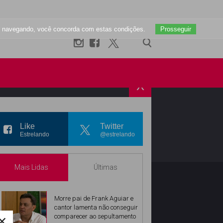
uar navegando, você concorda com estas condições.
Prosseguir
X
R
INSTAGRAM
Like
Twitter
Estrelando
@estrelando
Mais Lidas
Últimas
Morre pai de Frank Aguiar e
cantor lamenta não conseguir
×
comparecer ao sepultamento