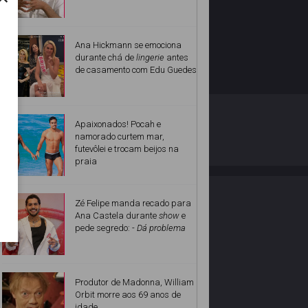
Ana Hickmann se emociona
durante chá de
lingerie
antes
de casamento com Edu Guedes
O ESTRELANDO
POLÍTICA DE PRIVACIDADE
Apaixonados! Pocah e
namorado curtem mar,
futevôlei e trocam beijos na
Desenvolvido por
praia
Zé Felipe manda recado para
Ana Castela durante
show
e
pede segredo:
- Dá problema
Produtor de Madonna, William
Orbit morre aos 69 anos de
idade