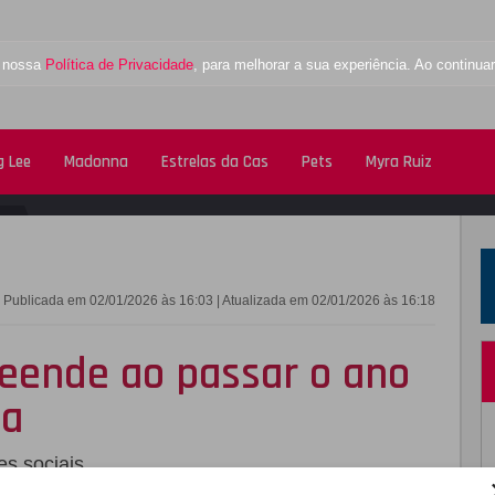
a nossa
Política de Privacidade
, para melhorar a sua experiência. Ao contin
 Lee
Madonna
Estrelas da Cas
Pets
Myra Ruiz
FACEBOOK
TWITTE
Publicada em 02/01/2026 às 16:03 | Atualizada em 02/01/2026 às 16:18
eende ao passar o ano
ia
es sociais