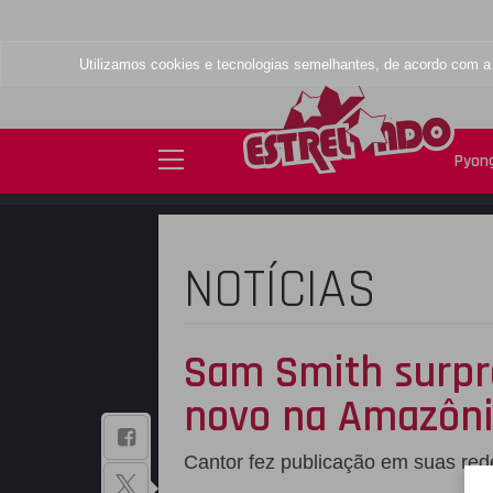
Utilizamos cookies e tecnologias semelhantes, de acordo com 
Pyong
NOTÍCIAS
Sam Smith surpr
novo na Amazôn
BAIXE NOSSO
Cantor fez publicação em suas red
APLICATIVO