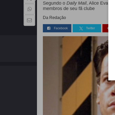
Segundo o
Daily Mail
, Alice Evans
membros de seu fã clube
Da Redação
Facebook
Twitter
QUEM SOMOS
Copyright - 2026 | Todos os direitos reservados