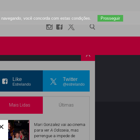
uar navegando, você concorda com estas condições.
Prosseguir
X
R
INSTAGRAM
Like
Twitter
Estrelando
@estrelando
Mais Lidas
Últimas
×
Mari Gonzalez vai ao cinema
para ver
A Odisseia
, mas
perrengue a impede de