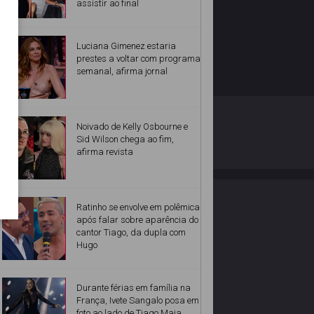
assistir ao final
Luciana Gimenez estaria
prestes a voltar com programa
semanal, afirma jornal
O ESTRELANDO
POLÍTICA DE PRIVACIDADE
Noivado de Kelly Osbourne e
Sid Wilson chega ao fim,
afirma revista
Desenvolvido por
Ratinho se envolve em polêmica
após falar sobre aparência do
cantor Tiago, da dupla com
Hugo
Durante férias em família na
França, Ivete Sangalo posa em
foto ao lado de Tiago Maia