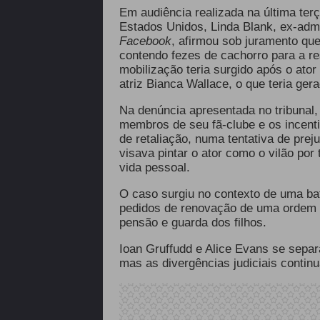
Em audiência realizada na última terça
Estados Unidos, Linda Blank, ex-admi
Facebook
,
afirmou sob juramento que 
contendo fezes de cachorro para a re
mobilização teria surgido após o ato
atriz Bianca Wallace, o que teria ger
Na denúncia apresentada no tribunal, 
membros de seu fã-clube e os incen
de retaliação, numa tentativa de pre
visava pintar o ator como o vilão por
vida pessoal.
O caso surgiu no contexto de uma bata
pedidos de renovação de uma ordem re
pensão e guarda dos filhos.
Ioan Gruffudd e Alice Evans se separ
mas as divergências judiciais conti