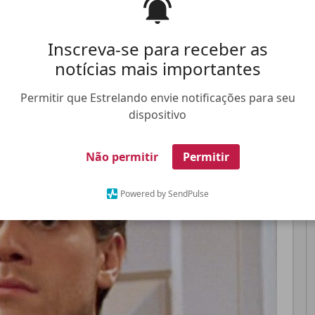
 teria fornecido o endereço de Ioan Gruffudd para
Inscreva-se para receber as
notícias mais importantes
Pinterest
Whatsapp
Permitir que Estrelando envie notificações para seu
dispositivo
FALE CONOSCO
ANUNCIE NO ESTRELANDO
TRABALHE N
Não permitir
Permitir
Powered by SendPulse