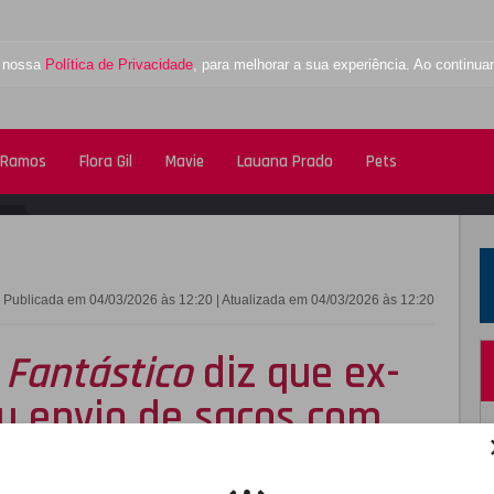
a nossa
Política de Privacidade
, para melhorar a sua experiência. Ao contin
 Ramos
Flora Gil
Mavie
Lauana Prado
Pets
FACEBOOK
TWITTE
Publicada em 04/03/2026 às 12:20 | Atualizada em 04/03/2026 às 12:20
 Fantástico
diz que ex-
u envio de sacos com