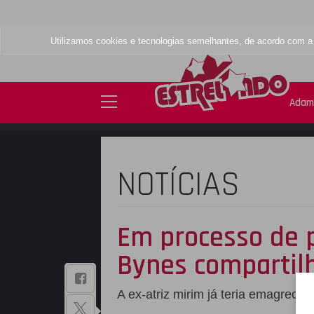
Utilizamos cookies e tecnologias semelhantes, de acordo com 
Adam
NOTÍCIAS
Em processo de 
Bynes compartilh
BAIXE NOSSO
A ex-atriz mirim já teria emagrecid
APLICATIVO