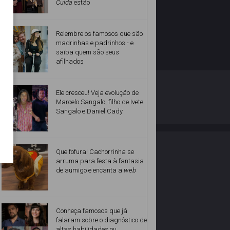
Cuida
estão
Relembre os famosos que são
madrinhas e padrinhos - e
saiba quem são seus
afilhados
O ESTRELANDO
POLÍTICA DE PRIVACIDADE
Ele cresceu! Veja evolução de
Marcelo Sangalo, filho de Ivete
Sangalo e Daniel Cady
Desenvolvido por
Que fofura! Cachorrinha se
arruma para festa à fantasia
de aumigo e encanta a
web
Conheça famosos que já
falaram sobre o diagnóstico de
altas habilidades ou