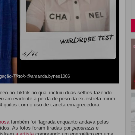
gação-
Tiktok
-@amanda.bynes1986
o no Tiktok no qual incluiu duas selfies fazendo
ixam evidente a perda de peso da ex-estrela mirim,
14 quilos com o uso de caneta emagrecedora,
mosa
também foi flagrada enquanto andava pelas
dos. As fotos foram tiradas por
paparazzi
e
gistram
a artista
comprando um energético em uma