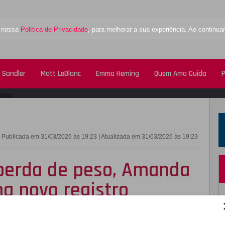
a nossa
Política de Privacidade
, para melhorar a sua experiência. Ao contin
 Sandler
Matt LeBlanc
Emma Heming
Quem Ama Cuida
P
FACEBOOK
TWITTE
Publicada em 31/03/2026 às 19:23 | Atualizada em 31/03/2026 às 19:23
perda de peso, Amanda
a novo registro
o cerca de 14 quilos