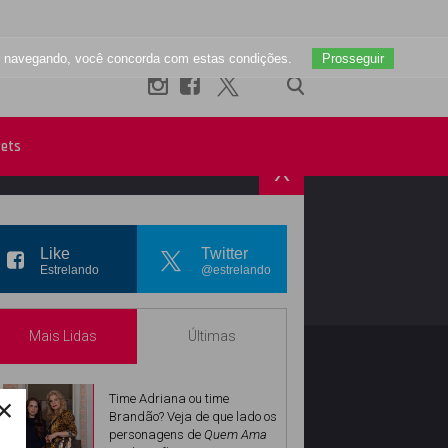
uar navegando, você concorda com estas condições.
Prosseguir
ets
X
R
INSTAGRAM
Like
Twitter
Estrelando
@estrelando
Mais Lidas
Últimas
×
Time Adriana ou time
Brandão? Veja de que lado os
personagens de
Quem Ama