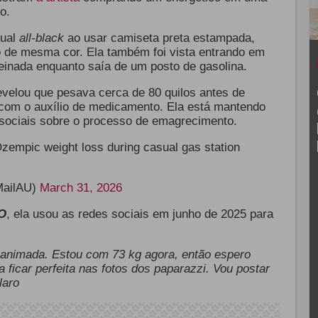
io.
sual
all-black
ao usar camiseta preta estampada,
o de mesma cor. Ela também foi vista entrando em
feinada enquanto saía de um posto de gasolina.
evelou que pesava cerca de 80 quilos antes de
com o auxílio de medicamento. Ela está mantendo
 sociais sobre o processo de emagrecimento.
empic weight loss during casual gas station
MailAU)
March 31, 2026
O
, ela usou as redes sociais em junho de 2025 para
o animada. Estou com 73 kg agora, então espero
a ficar perfeita nas fotos dos paparazzi. Vou postar
laro