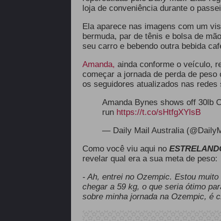
loja de conveniência durante o passe
Ela aparece nas imagens com um vi
bermuda, par de tênis e bolsa de mã
seu carro e bebendo outra bebida ca
Amanda,
ainda conforme o veículo, r
começar a jornada de perda de peso 
os seguidores atualizados nas redes
Amanda Bynes shows off 30lb Oz
run
https://t.co/sHtfgXYlsB
— Daily Mail Australia (@Daily
Como você viu aqui no
ESTRELAND
revelar qual era a sua meta de peso:
- Ah, entrei no Ozempic. Estou muit
chegar a 59 kg, o que seria ótimo par
sobre minha jornada na Ozempic, é c