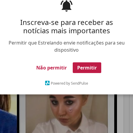
Pinterest
Whatsapp
Inscreva-se para receber as
notícias mais importantes
Permitir que Estrelando envie notificações para seu
dispositivo
FALE CONOSCO
ANUNCIE NO ESTRELANDO
TRABALHE N
Não permitir
Permitir
Powered by SendPulse