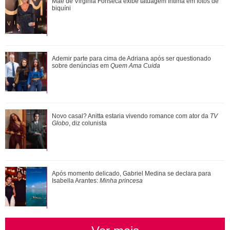
Pai de Neymar Jr. rebate críticas ao filho no futebol e
Mãe de Virginia Fonseca exibe tatuagem íntima em fotos de
confessa: - Vou ficar triste quando ...
biquíni
Meghan Markle revela detalhes sobre primeiro dia de aula
Ademir parte para cima de Adriana após ser questionado
da Princesa Lilibet
sobre denúncias em
Quem Ama Cuida
Clodd Dias, atriz de As Five, morre aos 49 anos de idade
Novo casal? Anitta estaria vivendo romance com ator da
TV
Globo
, diz colunista
Após momento delicado, Gabriel Medina se declara para
Isabella Arantes:
Minha princesa