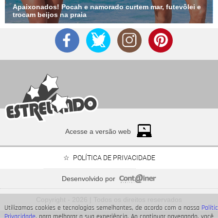
Apaixonados! Pocah e namorado curtem mar, futevôlei e
trocam beijos na praia
Acesse a versão web
POLÍTICA DE PRIVACIDADE
Desenvolvido por
Time Adriana ou time Brandão? Veja de que lado os
personagens de
Copyright - 2026 | Todos os direitos reservados
Quem Ama Cuida
estão
Utilizamos cookies e tecnologias semelhantes, de acordo com a nossa
Políti
Privacidade
, para melhorar a sua experiência. Ao continuar navegando, você