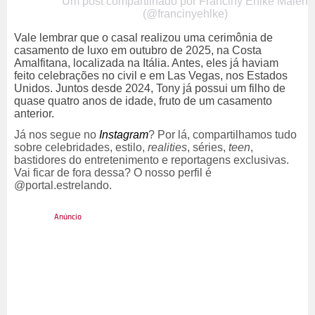
Um post compartilhado por Franciny Ehlke Maleh
(@francinyehlke)
Vale lembrar que o casal realizou uma cerimônia de
casamento de luxo em outubro de 2025, na Costa
Amalfitana, localizada na Itália. Antes, eles já haviam
feito celebrações no civil e em Las Vegas, nos Estados
Unidos.
Juntos desde 2024, Tony já possui um filho de
quase quatro anos de idade, fruto de um casamento
anterior.
Já nos segue no
Instagram
? Por lá, compartilhamos tudo
sobre celebridades, estilo,
realities
, séries,
teen
,
bastidores do entretenimento e reportagens exclusivas.
Vai ficar de fora dessa? O nosso perfil é
@portal.estrelando.