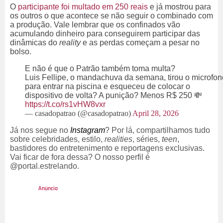
O
participante foi multado em 250 reais
e já mostrou para
os outros o que acontece se não seguir o combinado com
a produção. Vale lembrar que os confinados vão
acumulando dinheiro para conseguirem participar das
dinâmicas do
reality
e as perdas começam a pesar no
bolso.
E não é que o Patrão também toma multa?
Luis Fellipe, o mandachuva da semana, tirou o microfon
para entrar na piscina e esqueceu de colocar o
dispositivo de volta? A punição? Menos R$ 250 💸
https://t.co/rs1vHW8vxr
— casadopatrao (@casadopatrao)
April 28, 2026
Já nos segue no
Instagram
? Por lá, compartilhamos tudo
sobre celebridades, estilo,
realities
, séries,
teen
,
bastidores do entretenimento e reportagens exclusivas.
Vai ficar de fora dessa? O nosso perfil é
@portal.estrelando.