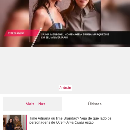
Mais Lidas
Últimas
Ronei e Cinara desconfiam da ligação de Zilá com
Time Adriana ou time Brandão? Veja de que lado os
Verônica. Saiba o que vai acontecer em ...
personagens de
Quem Ama Cuida
estão