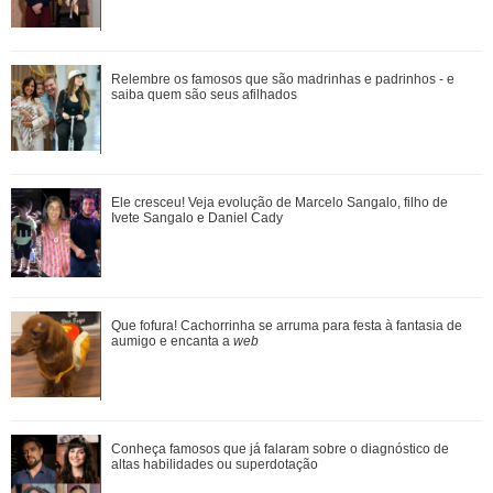
Ele cresceu! Veja evolução de Marcelo Sangalo, filho de
Relembre os famosos que são madrinhas e padrinhos - e
Ivete Sangalo e Daniel Cady
saiba quem são seus afilhados
Omar e Alika conversam sobre a retomada de Batanga,
Ele cresceu! Veja evolução de Marcelo Sangalo, filho de
quando Tonho chega. Saiba o que vai acont...
Ivete Sangalo e Daniel Cady
Adriana vê Pedro e Bruna no restaurante. Confira o que vai
Que fofura! Cachorrinha se arruma para festa à fantasia de
rolar nesta sexta-feira em Quem A...
aumigo e encanta a
web
Conheça famosos que já falaram sobre o diagnóstico de
Conheça famosos que já falaram sobre o diagnóstico de
altas habilidades ou superdotação
altas habilidades ou superdotação