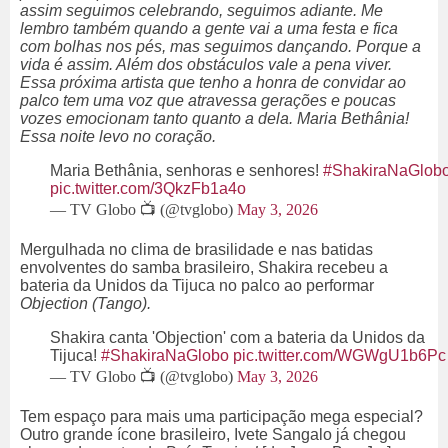
assim seguimos celebrando, seguimos adiante. Me
lembro também quando a gente vai a uma festa e fica
com bolhas nos pés, mas seguimos dançando. Porque a
vida é assim. Além dos obstáculos vale a pena viver.
Essa próxima artista que tenho a honra de convidar ao
palco tem uma voz que atravessa gerações e poucas
vozes emocionam tanto quanto a dela. Maria Bethânia!
Essa noite levo no coração.
Maria Bethânia, senhoras e senhores!
#ShakiraNaGlob
pic.twitter.com/3QkzFb1a4o
— TV Globo 📺 (@tvglobo)
May 3, 2026
Mergulhada no clima de brasilidade e nas batidas
envolventes do samba brasileiro, Shakira recebeu a
bateria da Unidos da Tijuca no palco ao performar
Objection (Tango).
Shakira canta 'Objection' com a bateria da Unidos da
Tijuca!
#ShakiraNaGlobo
pic.twitter.com/WGWgU1b6Pc
— TV Globo 📺 (@tvglobo)
May 3, 2026
Tem espaço para mais uma participação mega especial?
Outro grande ícone brasileiro, Ivete Sangalo já chegou