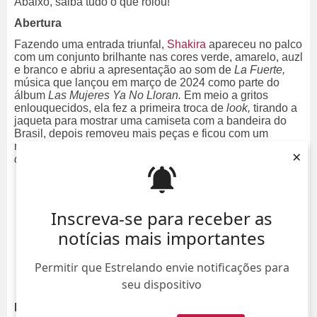
Abaixo, saiba tudo o que rolou!
Abertura
Fazendo uma entrada triunfal,
Shakira
apareceu no palco
com um conjunto brilhante nas cores verde, amarelo, auzl
e branco e abriu a apresentação ao som de
La Fuerte,
música que lançou em março de 2024 como parte do
álbum
Las Mujeres Ya No Lloran.
Em meio a gritos
enlouquecidos, ela fez a primeira troca de
look,
tirando a
jaqueta para mostrar uma camiseta com a bandeira do
Brasil, depois removeu mais peças e ficou com um
modelito verde lima e rosa para cantar
Girls Like Me
,
Las
×
de la Intuición
e
Estoy Aqui.
Shakira chegou com 'La Fuerte'!
#ShakiraNaGlobo
pic.twitter.com/aQkOSrxH3x
— TV Globo 📺 (@tvglobo)
May 3, 2026
Inscreva-se para receber as
notícias mais importantes
LA LA LATINA
SHA SHA SHAKIRA
#ShakiraNaGlobo
pic.twitter.com/8W7iwU7KGA
Permitir que Estrelando envie notificações para
— TV Globo 📺 (@tvglobo)
May 3, 2026
seu dispositivo
Recado em português