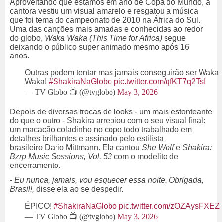
Aproveitando que estamos em ano de Copa do Mundo, a
cantora vestiu um visual amarelo e resgatou a música
que foi tema do campeonato de 2010 na África do Sul.
Uma das canções mais amadas e conhecidas ao redor
do globo,
Waka Waka (This Time for Africa)
segue
deixando o público super animado mesmo após 16
anos.
Outras podem tentar mas jamais conseguirão ser Waka
Waka!
#ShakiraNaGlobo
pic.twitter.com/qfKT7q2TsI
— TV Globo 📺 (@tvglobo)
May 3, 2026
Depois de diversas trocas de looks - um mais estonteante
do que o outro - Shakira arrepiou com o seu visual final:
um macacão coladinho no copo todo trabalhado em
detalhes brilhantes e assinado pelo estilista
brasileiro Dario Mittmann. Ela cantou
She Wolf
e
Shakira:
Bzrp Music Sessions, Vol. 53
com o modelito de
encerramento.
- Eu nunca, jamais, vou esquecer essa noite. Obrigada,
Brasil!,
disse ela ao se despedir.
ÉPICO!
#ShakiraNaGlobo
pic.twitter.com/zOZAysFXEZ
— TV Globo 📺 (@tvglobo)
May 3, 2026