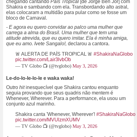
chegando cantando
País Tropical
[de Jorge Ben Jor]
com
Shakira e sambando com ela. Transbordando alto astral,
elas colocaram a multidão para pular como se fosse um
bloco de Carnaval.
- E agora eu quero convidar ao palco uma mulher que
carrega a alma do Brasil. Uma mulher que tem uma
atitude atrevida, que eu quero imitar. Ela é minha amiga,
que eu amo. Ivete Sangalo!,
declarou a cantora.
🚨 ALERTA DE PAÍS TROPICAL 🚨
#ShakiraNaGlobo
pic.twitter.com/Lair3lvbOb
— TV Globo 📺 (@tvglobo)
May 3, 2026
Le-do-lo-le-lo-le e waka waka!
Outro
hit
inesquecível que Shakira cantou enquanto
seguia provando que seus quadris não mentem é
Whenever, Wherever. Para a performance, ela usou um
conjunto azul marinho.
Shakira canta 'Whenever, Wherever'!
#ShakiraNaGlobo
pic.twitter.com/MVUlzmXUMV
— TV Globo 📺 (@tvglobo)
May 3, 2026