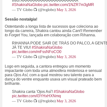
vivo! AAAAAAAAAAAAAAAAAAAAAA
#ShakiraNaGlobo
pic.twitter.com/1NZR7m3gMR
— TV Globo 📺 (@tvglobo)
May 3, 2026
Sessão nostalgia!
Ostentando a longa lista de sucessos que coleciona ao
longo da carreira, Shakira cantou ainda
Cant't Remember
to Forget
You, lançada em colaboração com Rihanna.
RIHANNA PODE SAIR DE TRÁS DO PALCO, A GENT
JÁ TE VIU!
#ShakiraNaGlobo
pic.twitter.com/mFssNFoCO0
— TV Globo 📺 (@tvglobo)
May 3, 2026
Logo em seguida, a cantora entregou um momento
impactante com toda uma atmosfera misteriosa e sensual
para
Ojos Así,
com a qual mostrou seu talento para a
dança do ventre enquanto usava um visual prateado bem
brilhante.
Shakira canta 'Ojos Así'!
#ShakiraNaGlobo
pic.twitter.com/I3YHxHXNmq
— TV Globo 📺 (@tvglobo)
May 3, 2026