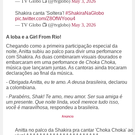
— TV Globo 📺 (@tvglobo)
May 3, 2026
Shakira canta 'Soltera'!
#ShakiraNaGlobo
pic.twitter.com/Z8OfWYoou4
— TV Globo 📺 (@tvglobo)
May 3, 2026
A loba e a Girl From Rio!
Chegando como a primeira participação especial da
noite, Anitta subiu ao palco para divir uma perfomance
com Shakira. As duas combinaram visuais dourados e
embarcaram em uma perfomance de
Choka Choka,
música que lançaram juntas. As cantoras ainda trocaram
declarações ao final da música.
- Obrigada Anitta, eu te amo. A deusa brasileira,
declarou
a colombiana.
- Parabéns, Shak! Te amo, meu amor. Ser sua amiga é
um presente. Que noite linda, você merece tudo isso,
você é maravilhosa,
respondeu a brasileira.
Anitta no palco da Shakira pra cantar 'Choka Choka' ao