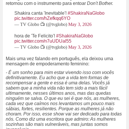
retornou com o instrumento para entoar
Don't Bother.
Shakira canta 'Inevitable'!
#ShakiraNaGlobo
pic.twitter.com/hZefkqq6YO
— TV Globo 📺 (@tvglobo)
May 3, 2026
hora de 'Te Felicito'!
#ShakiraNaGlobo
pic.twitter.com/n7uUDUaI55
— TV Globo 📺 (@tvglobo)
May 3, 2026
Mais uma vez falando em português, ela deixou uma
mensagem de empoderamento feminino:
- É um sonho para mim estar vivendo isso com vocês
definitivamente. Eu acho que a vida tem formas de
recompensar a gente e essa é uma delas. Vocês já
sabem que a minha vida não tem sido a mais fácil
ultimamente, nesses últimos anos, mas das quedas
ninguém se salva. O que eu sei é que nós, as mulheres,
cada vez que caímos nos levantamos um pouco mais
sábias, fortes, resilientes. Porque as mulheres já não
choram. Por isso, esse show vai ser dedicado para todas
nós. Como diz uma escritora que admiro: As mulheres
sozinhas são mais vulneráveis, mas juntas somos