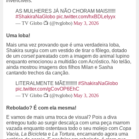
invencíveis.
AS MULHERES JÁ NÃO CHORAM MAIS!!!!!!
#ShakiraNaGlobo
pic.twitter.com/hxBDLeIyyx
— TV Globo 📺 (@tvglobo)
May 3, 2026
Uma loba!
Mais uma vez provando que é uma verdadeira loba,
Shakira surgiu com um vestido de tirar o fôlego, dotado
de um
corset
pareatado com a imagem do animal lupino
enquanto emocionou a multidão com Acróstico
.
No telão,
ainda mostrou imagens dos filhos Milan e Sasha
cantando trechos da canção.
LITERALMENTE MÃE!!!!!!!!!
#ShakiraNaGlobo
pic.twitter.com/gCovOP6EhC
— TV Globo 📺 (@tvglobo)
May 3, 2026
Rebolado? É com ela mesma!
E vamos de mais uma troca de visual? Pois a diva
entregou tudo ao surgir descalça com uma peça marrom
vazada enquanto ostentava todo o seu molejo com
Copa
Vacia, La Bicicleta
e
La Tortura
, encarnando agora uma