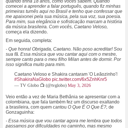
quando tinha 18 anos, como vocês sabem. Quando
comecei a aprender a falar português, quando fiz minhas
primeiras turnês aqui no Brasil e tenho que confessar que
me apaixonei pela sua música, pela sua voz, sua poesia.
Para mim, sua elegância e sofisticação marcam a história
da música brasileira. Com vocês, Caetano Veloso,
começa ela dizendo.
Em seguida, completa:
- Que honra! Obrigada, Caetano. Não poso acreditar! Sou
sua fã. Essa música que vou cantar aqui com o mestre,
sempre canto para o meu filho Milan antes de dormir. Por
isso significa muito para mim.
Caetano Veloso e Shakira cantaram 'O Leãozinho'!
#ShakiraNaGlobo
pic.twitter.com/6x5ZnhKnr5
— TV Globo 📺 (@tvglobo)
May 3, 2026
Veio então a vez de Maria Bethânia se apresentar com a
colombiana, que fala também fez um discurso exaltando
a brasileira, com quem cantou
O Que É O Que É?,
de
Gonzaguinha:
- Essa música que vou cantar agora me lembra que todos
passamos por dificuldades no caminho, mas mesmo