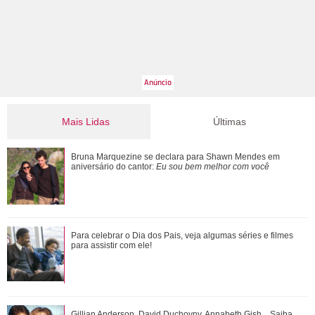
Mais Lidas
Últimas
Morre pai de Lionel Messi aos 68 anos de idade
Bruna Marquezine se declara para Shawn Mendes em
aniversário do cantor:
Eu sou bem melhor com você
Ana Castela responde recado de Zé Felipe em show: Um
Para celebrar o Dia dos Pais, veja algumas séries e filmes
goiano me mandou um abraço ontem
para assistir com ele!
Zé Felipe e Virgínia Fonseca aparecem juntos após
Gillian Anderson, David Duchovny, Annabeth Gish... Saiba