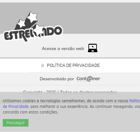
Acesse a versão web
POLÍTICA DE PRIVACIDADE
Desenvolvido por
Neymar Jr., Nicolas Prattes, Endrick... Veja os famosos
que passarão o Dia dos Pais à espera de seus bebês
Copyright - 2026 | Todos os direitos reservados
Utilizamos cookies e tecnologias semelhantes, de acordo com a nossa
Políti
de Privacidade
, para melhorar a sua experiência. Ao continuar navegando, vo
concorda com estas condições.
Prosseguir