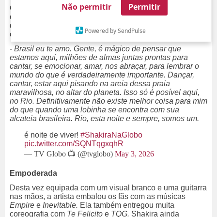
Não permitir
Permitir
Com a primeira pausa no
show,
a cantora poliglota
conversou com o público em português perfeito e
declarou como é apaixonada pelo Brasil enquanto
Powered by SendPulse
celebrava o momento especial.
- Brasil eu te amo. Gente, é mágico de pensar que
estamos aqui, milhões de almas juntas prontas para
cantar, se emocionar, amar, nos abraçar, para lembrar o
mundo do que é verdadeiramente importante. Dançar,
cantar, estar aqui pisando na areia dessa praia
maravilhosa, no altar do planeta. Isso só é posível aqui,
no Rio. Definitivamente não existe melhor coisa para mim
do que quando uma lobinha se encontra com sua
alcateia brasileira. Rio, esta noite e sempre, somos um.
é noite de viver!
#ShakiraNaGlobo
pic.twitter.com/SQNTqgxqhR
— TV Globo 📺 (@tvglobo)
May 3, 2026
Empoderada
Desta vez equipada com um visual branco e uma guitarra
nas mãos, a artista embalou os fãs com as músicas
Empire
e
Inevitable.
Ela também entregou muita
coreografia com
Te Felicito
e
TQG.
Shakira ainda