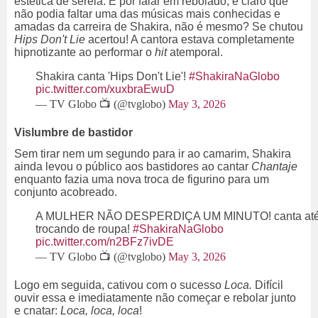
estética de sereia. E por falar em rebolado, é claro que
não podia faltar uma das músicas mais conhecidas e
amadas da carreira de Shakira, não é mesmo? Se chutou
Hips Don't Lie
acertou! A cantora estava completamente
hipnotizante ao performar o
hit
atemporal.
Shakira canta 'Hips Don't Lie'!
#ShakiraNaGlobo
pic.twitter.com/xuxbraEwuD
— TV Globo 📺 (@tvglobo)
May 3, 2026
Vislumbre de bastidor
Sem tirar nem um segundo para ir ao camarim, Shakira
ainda levou o público aos bastidores ao cantar
Chantaje
enquanto fazia uma nova troca de figurino para um
conjunto acobreado.
A MULHER NÃO DESPERDIÇA UM MINUTO! canta at
trocando de roupa!
#ShakiraNaGlobo
pic.twitter.com/n2BFz7ivDE
— TV Globo 📺 (@tvglobo)
May 3, 2026
Logo em seguida, cativou com o sucesso
Loca.
Difícil
ouvir essa e imediatamente não começar e rebolar junto
e cnatar:
Loca, loca, loca
!