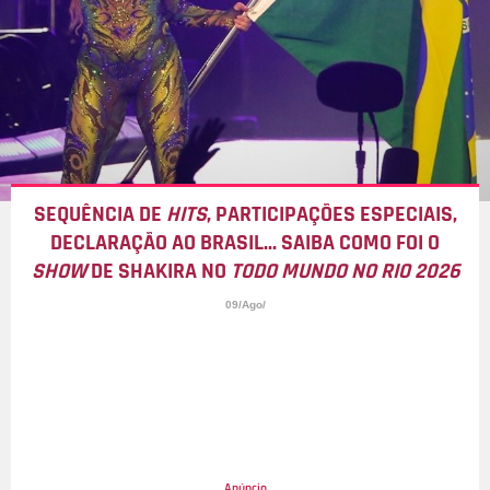
SEQUÊNCIA DE
HITS
, PARTICIPAÇÕES ESPECIAIS,
DECLARAÇÃO AO BRASIL... SAIBA COMO FOI O
SHOW
DE SHAKIRA NO
TODO MUNDO NO RIO 2026
09/Ago/