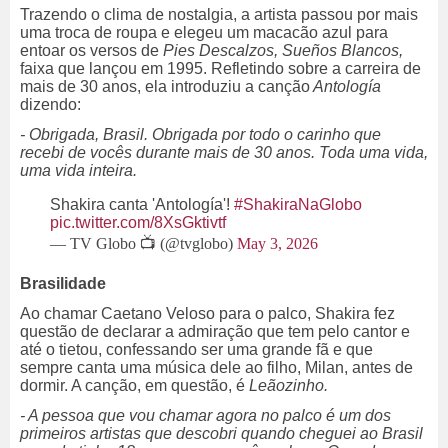
Trazendo o clima de nostalgia, a artista passou por mais
uma troca de roupa e elegeu um macacão azul para
entoar os versos de
Pies Descalzos, Sueños Blancos,
faixa que lançou em 1995. Refletindo sobre a carreira de
mais de 30 anos, ela introduziu a canção
Antología
dizendo:
- Obrigada, Brasil. Obrigada por todo o carinho que
recebi de vocês durante mais de 30 anos. Toda uma vida,
uma vida inteira.
Shakira canta 'Antología'!
#ShakiraNaGlobo
pic.twitter.com/8XsGktivtf
— TV Globo 📺 (@tvglobo)
May 3, 2026
Brasilidade
Ao chamar Caetano Veloso para o palco, Shakira fez
questão de declarar a admiração que tem pelo cantor e
até o tietou, confessando ser uma grande fã e que
sempre canta uma música dele ao filho, Milan, antes de
dormir. A canção, em questão, é
Leãozinho.
- A pessoa que vou chamar agora no palco é um dos
primeiros artistas que descobri quando cheguei ao Brasil