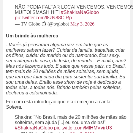
NÃO PODIA FALTAR LOCA! VENCEMOS, VENCEMO
MUITO! SMASH HIT!
#ShakiraNaGlobo
pic.twitter.com/f8zN88ClRp
— TV Globo 📺 (@tvglobo)
May 3, 2026
Um brinde às mulheres
- Vocês já pensaram alguma vez em tudo que as
mulheres sabem fazer? Cuidar da família, trabalhar, criar
os filhos, cuidar do marido ou do namorado, ficar sexy,
ser a alegria da casa, da festa, do mundo... É muito, não?
Mas nós fazemos tudo. E sabe que nesse país, no Brasil,
tem mais de 20 milhões de mães solteiras, sem ajuda,
que tem que lutar cada dia para sustentar sua família. Eu
sou uma delas. Então esse show de hoje é dedicado a
todas elas, a todas nós. Brindo também pelas solteiras,
declarou a colombinada.
Foi com esta introdução que ela começou a cantar
Soltera.
Shakira: "No Brasil, mais de 20 milhões de mães são
solteiras, sem ajuda [...] eu sou uma delas!"
#ShakiraNaGlobo
pic.twitter.com/MfHMVvirU3