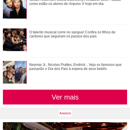
cirurgias das filhas e cantor brinca: Ta...
como estão os atores de
Arquivo X
hoje em dia
Anitta exibe look escolhido para nova turnê e detalhe no pé
O talento musical corre no sangue! Confira os filhos de
chama a atenção
cantores que seguiram os passos dos pais
Ariana Grande faz desabafo em show sobre decisão de
Neymar Jr., Nicolas Prattes, Endrick... Veja os famosos que
pausar a carreira: Não foi uma reação...
passarão o Dia dos Pais à espera de seus bebês
Ver mais