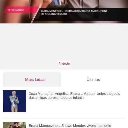
Mais Lidas
Últimas
Vanessa Gerbelli, Adriana Esteves, Eduardo Moscovis...
Xuxa Meneghel, Angélica, Eliana... Veja um antes e depois
Veja um antes e depois do elenco de O ...
das antigas apresentadoras infantis
Relembre as vezes que Virginia Fonseca deu um fim a
Bruna Marquezine e Shawn Mendes vivem momento