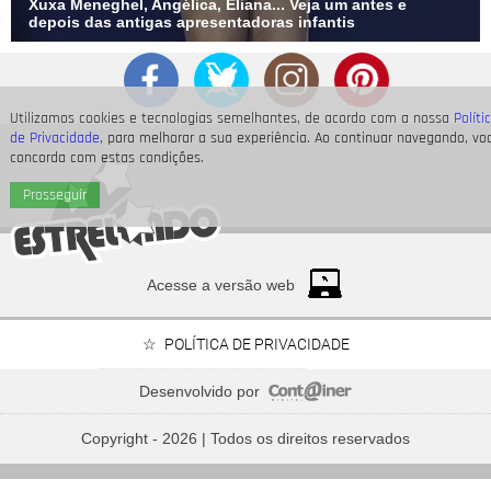
Xuxa Meneghel, Angélica, Eliana... Veja um antes e
depois das antigas apresentadoras infantis
Utilizamos cookies e tecnologias semelhantes, de acordo com a nossa
Políti
de Privacidade
, para melhorar a sua experiência. Ao continuar navegando, vo
concorda com estas condições.
Prosseguir
Acesse a versão web
POLÍTICA DE PRIVACIDADE
Desenvolvido por
Chris Brown, A$AP Rocky, Drake... Relembre os homens
que fazem parte do histórico amoroso de Rihanna
Copyright - 2026 | Todos os direitos reservados