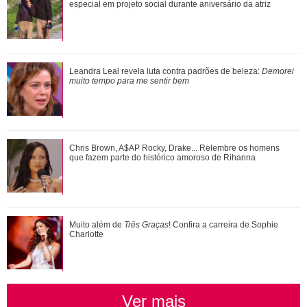
polêmicas sem rebater diretamente os fat...
especial em projeto social durante aniversário da atriz
Agrado e Eduarda são prejudicadas pela proximidade com
Leandra Leal revela luta contra padrões de beleza:
Demorei
João Raul. Saiba o que vai acontece...
muito tempo para me sentir bem
Ana Rosa celebra volta às novelas após 10 anos e fala da
Chris Brown, A$AP Rocky, Drake... Relembre os homens
amizade com Dedé Santana
que fazem parte do histórico amoroso de Rihanna
Xuxa Meneghel, Angélica, Eliana... Veja um antes e depois
Muito além de
Três Graças
! Confira a carreira de Sophie
das antigas apresentadoras infanti...
Charlotte
Ver mais