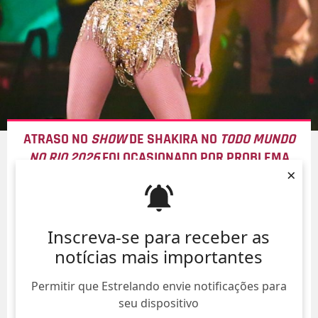
ATRASO NO
SHOW
DE SHAKIRA NO
TODO MUNDO
NO RIO 2026
FOI OCASIONADO POR PROBLEMA
×
PESSOAL
05/Ago/
Inscreva-se para receber as
notícias mais importantes
Permitir que Estrelando envie notificações para
seu dispositivo