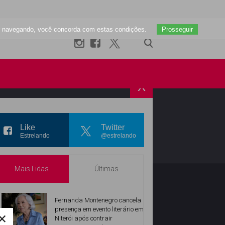
uar navegando, você concorda com estas condições.
Prosseguir
X
R
INSTAGRAM
Like
Twitter
Estrelando
@estrelando
Mais Lidas
Últimas
Fernanda Montenegro cancela
presença em evento literário em
×
Niterói após contrair