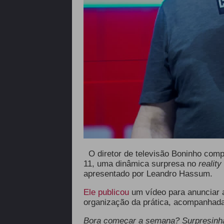
O diretor de televisão Boninho compa
11, uma dinâmica surpresa no
reality
apresentado por Leandro Hassum.
Ele publicou
um vídeo para anunciar 
organização da prática, acompanhada
Bora começar a semana? Surpresinha