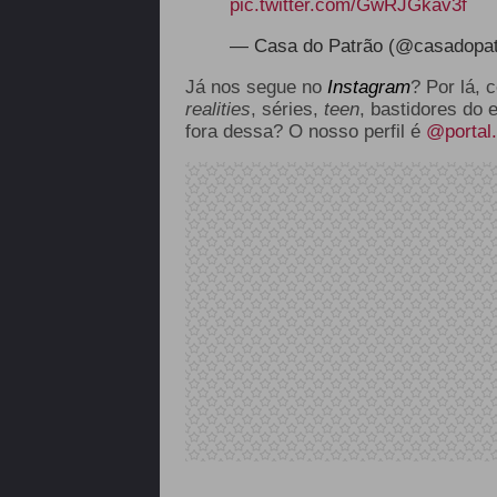
pic.twitter.com/GwRJGkav3f
— Casa do Patrão (@casadopa
Já nos segue no
Instagram
? Por lá, 
realities
, séries,
teen
, bastidores do 
fora dessa? O nosso perfil é
@portal.