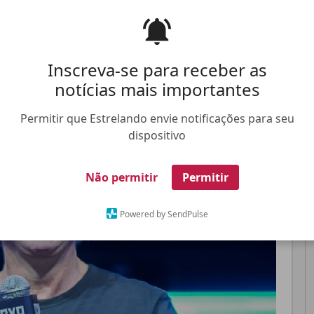
Pinterest
Whatsapp
Inscreva-se para receber as
notícias mais importantes
Permitir que Estrelando envie notificações para seu
FALE CONOSCO
ANUNCIE NO ESTRELANDO
TRABALHE N
dispositivo
Não permitir
Permitir
Powered by SendPulse