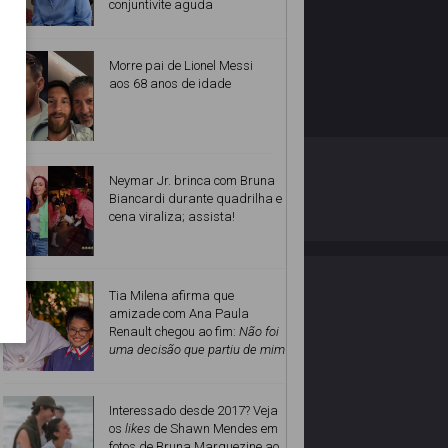
conjuntivite aguda
Morre pai de Lionel Messi
aos 68 anos de idade
O ESTRELANDO
POLÍTICA DE PRIVACIDADE
Neymar Jr. brinca com Bruna
Biancardi durante quadrilha e
cena viraliza; assista!
Desenvolvido por
Tia Milena afirma que
amizade com Ana Paula
Renault chegou ao fim:
Não foi
uma decisão que partiu de mim
Interessado desde 2017? Veja
os
likes
de Shawn Mendes em
fotos de Bruna Marquezine ao