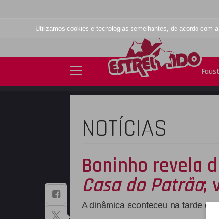
Utilizamos cookies e tecnologias semelhantes, de acordo com 
Faus
NOTÍCIAS
Boninho revela d
Casa do Patrão
;
BAIXE NOSSO
A dinâmica aconteceu na tarde dest
APLICATIVO