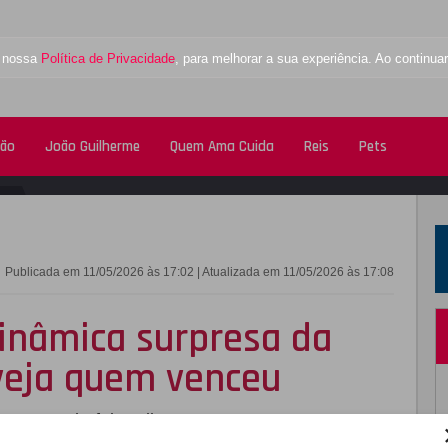
a nossa
Política de Privacidade
, para melhorar a sua experiência. Ao contin
tão
João Guilherme
Quem Ama Cuida
Reis
Pets
FACEBOOK
TWITTE
Publicada em 11/05/2026 às 17:02 | Atualizada em 11/05/2026 às 17:08
inâmica surpresa da
 veja quem venceu
a segunda-feira, dia 11