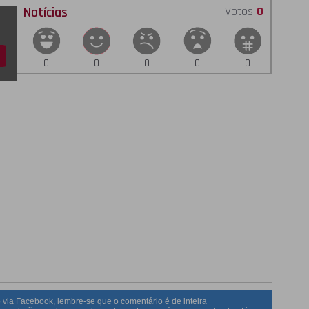
Notícias
Votos
0
0
0
0
0
0
 via Facebook, lembre-se que o comentário é de inteira