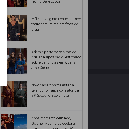
reuniu Davi Lucca
Mãe de Virginia Fonseca exibe
tatuagem íntima em fotos de
biquíni
O ESTRELANDO
POLÍTICA DE PRIVACIDADE
Ademir parte para cima de
Adriana após ser questionado
sobre denúncias em
Quem
Desenvolvido por
Ama Cuida
Novo casal? Anitta estaria
vivendo romance com ator da
TV Globo
, diz colunista
Após momento delicado,
Gabriel Medina se declara
para Isabella Arantes:
Minha