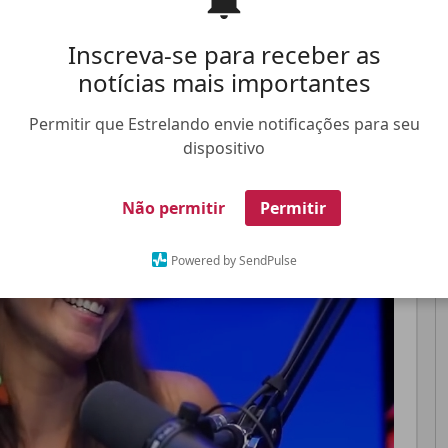
Inscreva-se para receber as
Pinterest
Whatsapp
notícias mais importantes
Permitir que Estrelando envie notificações para seu
dispositivo
FALE CONOSCO
ANUNCIE NO ESTRELANDO
TRABALHE N
Não permitir
Permitir
Powered by SendPulse