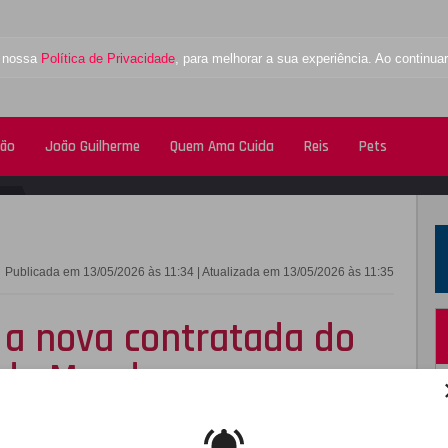
a nossa
Política de Privacidade
, para melhorar a sua experiência. Ao contin
tão
João Guilherme
Quem Ama Cuida
Reis
Pets
FACEBOOK
TWITTE
Publicada em 13/05/2026 às 11:34 | Atualizada em 13/05/2026 às 11:35
é a nova contratada do
 do Mundo
24 e entrou para o time da emissora