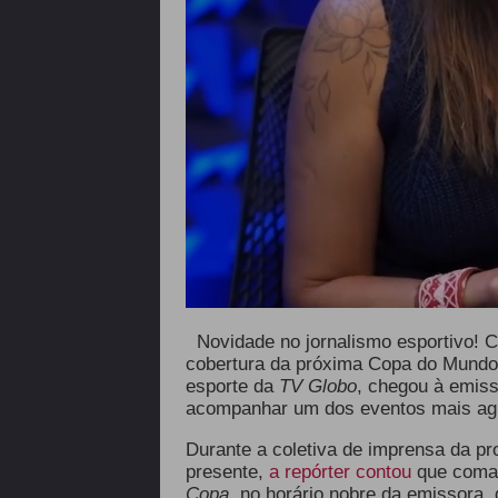
Novidade no jornalismo esportivo! C
cobertura da próxima Copa do Mundo. A
esporte da
TV Globo
, chegou à emiss
acompanhar um dos eventos mais ag
Durante a coletiva de imprensa da 
presente,
a repórter contou
que coman
Copa
, no horário nobre da emissora, 