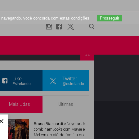
uar navegando, você concorda com estas condições.
Prosseguir
X
R
INSTAGRAM
Like
Twitter
Estrelando
@estrelando
Mais Lidas
Últimas
×
Bruna Biancardi e Neymar Jr.
combinam
looks
com Mavie e
Mel em arraiá da família que