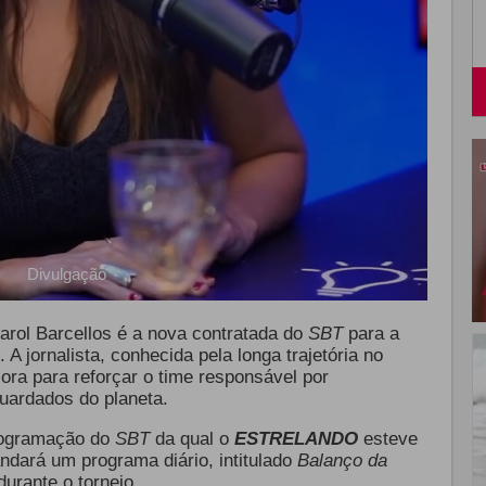
Divulgação
arol Barcellos é a nova contratada do
SBT
para a
 jornalista, conhecida pela longa trajetória no
ora para reforçar o time responsável por
uardados do planeta.
programação do
SBT
da qual o
ESTRELANDO
esteve
dará um programa diário, intitulado
Balanço da
durante o torneio.