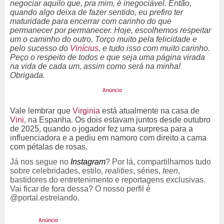
negociar aquilo que, pra mim, é inegociável. Então,
quando algo deixa de fazer sentido, eu prefiro ter
maturidade para encerrar com carinho do que
permanecer por permanecer. Hoje, escolhemos respeitar
um o caminho do outro. Torço muito pela felicidade e
pelo sucesso do
Vinícius
, e tudo isso com muito carinho.
Peço o respeito de todos e que seja uma página virada
na vida de cada um, assim como será na minha!
Obrigada.
Vale lembrar que
Virginia
está atualmente na casa de
Vini
, na Espanha. Os dois estavam juntos desde outubro
de 2025, quando o jogador fez uma surpresa para a
influenciadora e a pediu em namoro com direito a cama
com pétalas de rosas.
Já nos segue no
Instagram
? Por lá, compartilhamos tudo
sobre celebridades, estilo,
realities
, séries,
teen
,
bastidores do entretenimento e reportagens exclusivas.
Vai ficar de fora dessa? O nosso perfil é
@portal.estrelando.