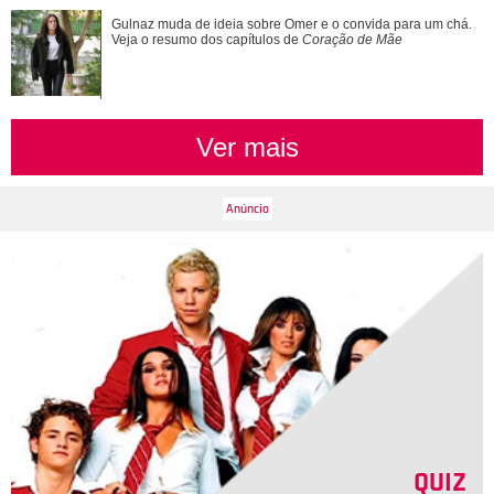
Alexandre Nero, Edson Celulari, Daniel... Veja os famosos
Gulnaz muda de ideia sobre Omer e o convida para um chá.
que foram papais mais velhos
Veja o resumo dos capítulos de
Coração de Mãe
Ver mais
QUIZ