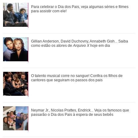
Adriana manda Iuri procurar o anel de Arthur. Veja o resumo
Para celebrar o Dia dos Pais, veja algumas séries e filmes
dos capítulos de Quem Ama Cuida
para assistir com ele!
Gulnaz muda de ideia sobre Omer e o convida para um chá.
Gillian Anderson, David Duchovny, Annabeth Gish... Saiba
Veja o resumo dos capítulos de Cor...
como estão os atores de
Arquivo X
hoje em dia
Neymar Jr., Nicolas Prattes, Endrick... Veja os famosos que
O talento musical corre no sangue! Confira os filhos de
passarão o Dia dos Pais à esper...
cantores que seguiram os passos dos pais
Bruna Marquezine, Camila Cabello, Hailey Bieber...
Neymar Jr., Nicolas Prattes, Endrick... Veja os famosos que
Relembre os amores - e affairs - de Shawn ...
passarão o Dia dos Pais à espera de seus bebês