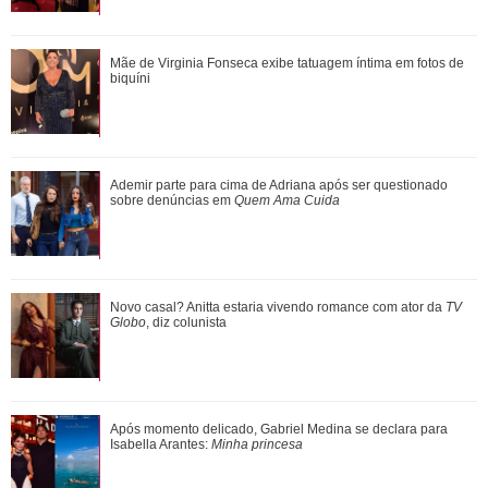
Pai de Neymar Jr. rebate críticas ao filho no futebol e
Mãe de Virginia Fonseca exibe tatuagem íntima em fotos de
confessa: - Vou ficar triste quando ...
biquíni
Meghan Markle revela detalhes sobre primeiro dia de aula
Ademir parte para cima de Adriana após ser questionado
da Princesa Lilibet
sobre denúncias em
Quem Ama Cuida
Clodd Dias, atriz de As Five, morre aos 49 anos de idade
Novo casal? Anitta estaria vivendo romance com ator da
TV
Globo
, diz colunista
Após momento delicado, Gabriel Medina se declara para
Isabella Arantes:
Minha princesa