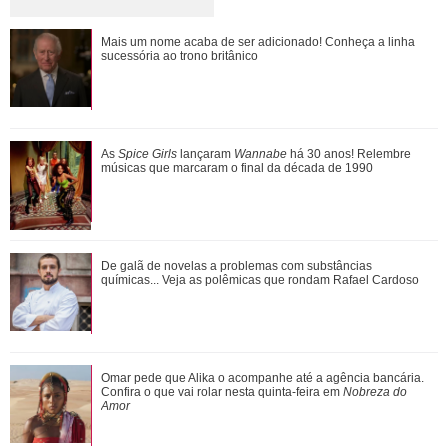
Jojo Todynho faz novo procedimento estético para definir
Mais um nome acaba de ser adicionado! Conheça a linha
pernas: Muito realizada
sucessória ao trono britânico
Entenda a dinâmica do NCT e relembre quem já fez parte
As
Spice Girls
lançaram
Wannabe
há 30 anos! Relembre
grupo de K-Pop
músicas que marcaram o final da década de 1990
Ariana Grande anuncia pausa na carreira após críticas ao
De galã de novelas a problemas com substâncias
corpo
químicas... Veja as polêmicas que rondam Rafael Cardoso
Agrado e Eduarda são prejudicadas pela proximidade com
Omar pede que Alika o acompanhe até a agência bancária.
João Raul. Saiba o que vai acontece...
Confira o que vai rolar nesta quinta-feira em
Nobreza do
Amor