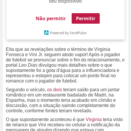
seu dispositivo
Não permitir
Permitir
Powered by SendPulse
Eita que as revelações sobre o término de Virginia
Fonseca e Vini Jr. seguem atodo vapor! Após o jogador
de futebol se pronunciar sobre o fim do relacionamento, o
portal
Leo Dias
divulgou mais detalhes sobre o que
supostamente foi a gota d'água para a influenciadora e
representou o estopim para colocar um ponto final no
romance com o jogador de futebol.
Segundo o veículo,
os dois
teriam saído para um jantar
romântico em um restaurante badalado de Madri, na
Espanha, mas o momento teria acabado em climão e
discussão, com a situação saindo completamente do
controle, conforme fontes teriam revelado.
O que supostamente aconteceu é que
Virginia
teria visto
de relance que Vini recebeu no celular a notificação da
mensagem de alguém dizendo que estava com