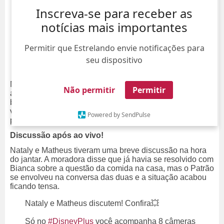
Inscreva-se para receber as
notícias mais importantes
Permitir que Estrelando envie notificações para
seu dispositivo
Madrugada agitada na
Casa do Patrão
! Após o programa
Não permitir
Permitir
ao vivo na
Record TV
, os participantes conversaram
bastante sobre os últimos acontecimentos da casa. Se
você não acompanhou o
pay-per-view
no
Disney +
, siga
Powered by SendPulse
por aqui e veja o que rolou:
Discussão após ao vivo!
Nataly e Matheus tiveram uma breve discussão na hora
do jantar. A moradora disse que já havia se resolvido com
Bianca sobre a questão da comida na casa, mas o Patrão
se envolveu na conversa das duas e a situação acabou
ficando tensa.
Nataly e Matheus discutem! Confira💥
Só no
#DisneyPlus
você acompanha 8 câmeras