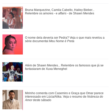
Agrado e Eduarda são prejudicadas pela proximidade com
Bruna Marquezine, Camila Cabello, Hailey Bieber...
João Raul. Saiba o que vai acontece...
Relembre os amores - e
affairs
- de Shawn Mendes
Fernanda Torres cantando, Kaká tentando dar estrela...
O nome dela deveria ser Pedra? Veja o que mais revelou a
Relembre os micos que famosos já pag...
série documental
Meu Nome é Preta
Pedro comemora o estado de saúde de Bruna. Confira o
Além de Shawn Mendes... Relembre os famosos que já se
que vai rolar neste sábado em Quem Ama...
fantasiaram de Xuxa Meneghel
Veja tudo sobre a bariátrica e a evolução do corpo de Jojo
Mirinho comenta com Casemiro e Graça que Omar parece
Todynho
interessado em Lúcia/Alika. Veja o resumo de
Nobreza do
Amor
deste sábado