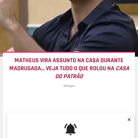
MATHEUS VIRA ASSUNTO NA CASA DURANTE
MADRUGADA... VEJA TUDO O QUE ROLOU NA
CASA
DO PATRÃO
08/Ago/
×