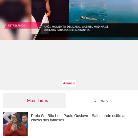
Mais Lidas
Últimas
Preta Gil, Rita Lee, Paulo Gustavo... Saiba onde estão as
Preta Gil, Rita Lee, Paulo Gustavo... Saiba onde estão as
cinzas dos famosos
cinzas dos famosos