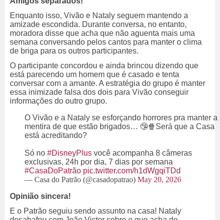
Amigos separados!
Enquanto isso, Vivão e Nataly seguem mantendo a
amizade escondida. Durante conversa, no entanto,
moradora disse que acha que não aguenta mais uma
semana conversando pelos cantos para manter o clima
de briga para os outros participantes.
O participante concordou e ainda brincou dizendo que
está parecendo um homem que é casado e tenta
conversar com a amante. A estratégia do grupo é manter
essa inimizade falsa dos dois para Vivão conseguir
informações do outro grupo.
O Vivão e a Nataly se esforçando horrores pra manter a
mentira de que estão brigados… 🤥🍿Será que a Casa
está acreditando?
Só no
#DisneyPlus
você acompanha 8 câmeras
exclusivas, 24h por dia, 7 dias por semana
#CasaDoPatrão
pic.twitter.com/h1dWgqiTDd
— Casa do Patrão (@casadopatrao)
May 20, 2026
Opinião sincera!
E o Patrão seguiu sendo assunto na casa! Nataly
desabafou com João Victor sobre o que acha de