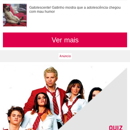
Gatolescente! Gatinho mostra que a adolescência chegou
Gatolescente! Gatinho mostra que a adolescência chegou
com mau humor
com mau humor
Ver mais
QUIZ