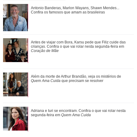
Antonio Banderas, Marlon Wayans, Shawn Mendes...
Antonio Banderas, Marlon Wayans, Shawn Mendes...
Confira os famosos que amam as brasileiras
Confira os famosos que amam as brasileiras
Agrado desabafa com Eduarda sobre sua decepção com
Antes de viajar com Bora, Karsu pede que Filiz cuide das
João Raul. Saiba o que vai acontecer em...
crianças. Confira o que vai rolar nesta segunda-feira em
Coração de Mãe
Jim Curtis, Brad Pitt, Justin Theroux... Relembre os amores
Além da morte de Arthur Brandão, veja os mistérios de
da vida de Jennifer Aniston
Quem Ama Cuida
que precisam se resolver
Além da morte de Arthur Brandão, veja os mistérios de
Adriana e Iuri se encontram. Confira o que vai rolar nesta
Quem Ama Cuida que precisam se resol...
segunda-feira em
Quem Ama Cuida