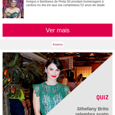
Além de Shawn Mendes... Relembre os famosos que já se
Amigos e familiares de Preta Gil prestam homenagem à
fantasiaram de Xuxa Meneghel
cantora no dia em que ela completaria 52 anos de idade
Ver mais
QUIZ
Sthefany Brito
relembra susto