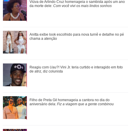
Bruna Marquezine e Shawn Mendes vivem momento
Viúva de Arlindo Cruz homenageia o sambista após um ano
especial em projeto social durante aniversário...
da morte dele:
Com você vivi os mais lindos sonhos
Bruna Marquezine, Camila Cabello, Hailey Bieber...
Anitta exibe look escolhido para nova turnê e detalhe no pé
Relembre os amores - e affairs - de Shawn ...
chama a atenção
Preta Gil, Rita Lee, Paulo Gustavo... Saiba onde estão as
Reagiu com
Uau
?! Vini Jr. teria curtido e interagido em foto
cinzas dos famosos
de atriz, diz colunista
Adriana fica sabendo por Pedro, Cléber e André que a
Filho de Preta Gil homenageia a cantora no dia do
promotoria acatou as denúncias de Sue...
aniversário dela:
Fiz a viagem que a gente combinou