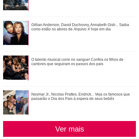
Zé Felipe e Virgínia Fonseca aparecem juntos após
Gillian Anderson, David Duchovny, Annabeth Gish... Saiba
cirurgias das filhas e cantor brinca: Ta...
como estão os atores de
Arquivo X
hoje em dia
Anitta exibe look escolhido para nova turnê e detalhe no pé
O talento musical corre no sangue! Confira os filhos de
chama a atenção
cantores que seguiram os passos dos pais
Ariana Grande faz desabafo em show sobre decisão de
Neymar Jr., Nicolas Prattes, Endrick... Veja os famosos que
pausar a carreira: Não foi uma reação...
passarão o Dia dos Pais à espera de seus bebês
Ver mais