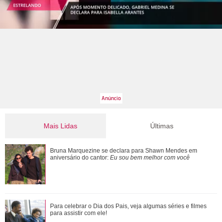
Mais Lidas
Últimas
Morre pai de Lionel Messi aos 68 anos de idade
Bruna Marquezine se declara para Shawn Mendes em
aniversário do cantor:
Eu sou bem melhor com você
Ana Castela responde recado de Zé Felipe em show: Um
Para celebrar o Dia dos Pais, veja algumas séries e filmes
goiano me mandou um abraço ontem
para assistir com ele!