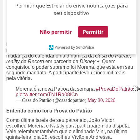
Permitir que Estrelando envie notificações para
seu dispositivo
Não permitir
Permitir
Mandachuva na área! A Prova do Patrão aconteceu na
Powered by SendPulse
noite desta sexta-feira, 29, pela primeira vez desde a
mudança do calendário na dinâmica da
Casa do Patrão
,
reality
da
Record
em parceria da
Disney +
. Quem
conquistou o poder supremo foi Morena, que está em seu
segundo mandato. A participante levou cinco mil reais
pela vitória.
Morena é a nova Patroa da semana
#ProvaDoPatrão
💥
pic.twitter.com/TN1Ra08ICn
— Casa do Patrão (@casadopatrao)
May 30, 2026
Entenda como foi a Prova do Patrão
Como última tarefa de seu patronato, João Victor
escolheu Morena e Nataly para participarem da disputa.
Vale relembrar também que o eliminado Vini, na última
quinta-feira, dia 28, escolheu Vivão e Andressa.