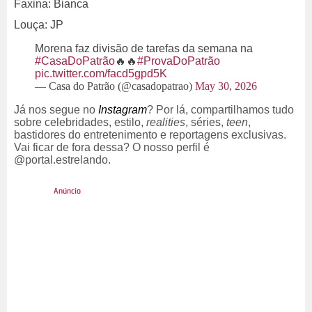
Faxina: Bianca
Louça: JP
Morena faz divisão de tarefas da semana na
#CasaDoPatrão
🔥🔥
#ProvaDoPatrão
pic.twitter.com/facd5gpd5K
— Casa do Patrão (@casadopatrao)
May 30, 2026
Já nos segue no
Instagram
? Por lá, compartilhamos tudo
sobre celebridades, estilo,
realities
, séries,
teen
,
bastidores do entretenimento e reportagens exclusivas.
Vai ficar de fora dessa? O nosso perfil é
@portal.estrelando.