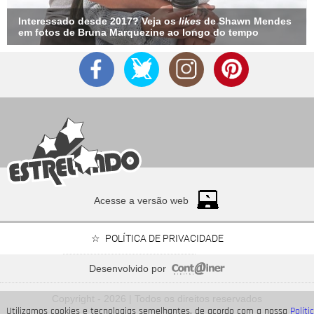
Interessado desde 2017? Veja os
likes
de Shawn Mendes
em fotos de Bruna Marquezine ao longo do tempo
Acesse a versão web
POLÍTICA DE PRIVACIDADE
Desenvolvido por
Preta Gil, Rita Lee, Paulo Gustavo... Saiba onde estão as
cinzas dos famosos
Copyright - 2026 | Todos os direitos reservados
Utilizamos cookies e tecnologias semelhantes, de acordo com a nossa
Políti