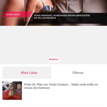
Mais Lidas
Últimas
Luma Cesar, filha de Elaine Mickely e César Filho, anuncia
Preta Gil, Rita Lee, Paulo Gustavo... Saiba onde estão as
nascimento do primeiro filho: Ind...
cinzas dos famosos