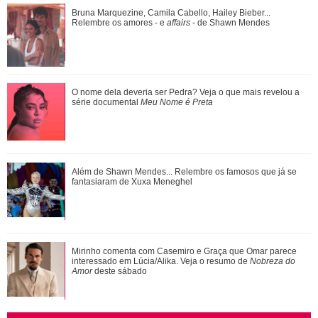
Luiza Brunet, Ana Hickmann, Rihanna... Veja as famosas
Bruna Marquezine, Camila Cabello, Hailey Bieber...
que já denunciaram violência domést...
Relembre os amores - e
affairs
- de Shawn Mendes
Meghan Markle revela detalhes sobre primeiro dia de aula
O nome dela deveria ser Pedra? Veja o que mais revelou a
da Princesa Lilibet
série documental
Meu Nome é Preta
Além de Shawn Mendes... Relembre os famosos que já se
fantasiaram de Xuxa Meneghel
Mirinho comenta com Casemiro e Graça que Omar parece
interessado em Lúcia/Alika. Veja o resumo de
Nobreza do
Amor
deste sábado