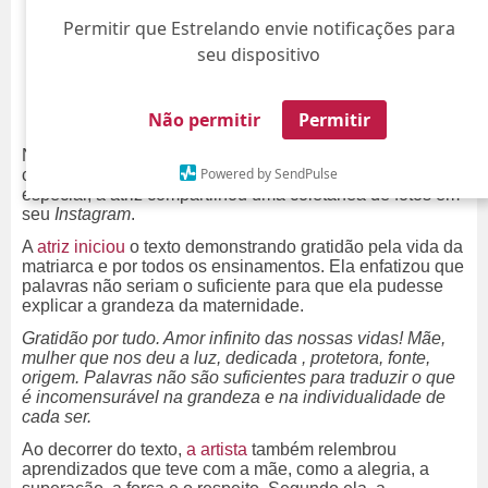
Permitir que Estrelando envie notificações para
seu dispositivo
Não permitir
Permitir
Nesta terça-feira, dia 02, a mãe de Letícia Spiller está
Powered by SendPulse
completando 94 anos de idade. Para celebrar a data
especial, a atriz compartilhou uma coletânea de fotos em
seu
Instagram
.
A
atriz iniciou
o texto demonstrando gratidão pela vida da
matriarca e por todos os ensinamentos. Ela enfatizou que
palavras não seriam o suficiente para que ela pudesse
explicar a grandeza da maternidade.
Gratidão por tudo. Amor infinito das nossas vidas! Mãe,
mulher que nos deu a luz, dedicada , protetora, fonte,
origem. Palavras não são suficientes para traduzir o que
é incomensurável na grandeza e na individualidade de
cada ser.
Ao decorrer do texto,
a artista
também relembrou
aprendizados que teve com a mãe, como a alegria, a