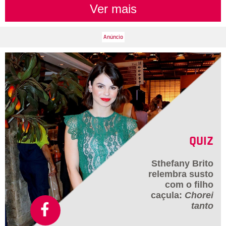
Ver mais
QUIZ
Sthefany Brito
relembra susto
com o filho
caçula:
Chorei
tanto