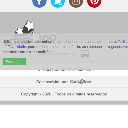
Utilizamos cookies e tecnologias semelhantes, de acordo com a nossa
Políti
de Privacidade
, para melhorar a sua experiência. Ao continuar navegando, vo
concorda com estas condições.
Acesse a versão web
Prosseguir
POLÍTICA DE PRIVACIDADE
Desenvolvido por
As
Spice Girls
lançaram
Wannabe
há 30 anos! Relembre
músicas que marcaram o final da década de 1990
Copyright - 2026 | Todos os direitos reservados