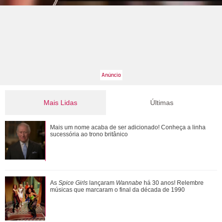
Mais Lidas
Últimas
Jojo Todynho faz novo procedimento estético para definir
Mais um nome acaba de ser adicionado! Conheça a linha
pernas: Muito realizada
sucessória ao trono britânico
Entenda a dinâmica do NCT e relembre quem já fez parte
As
Spice Girls
lançaram
Wannabe
há 30 anos! Relembre
grupo de K-Pop
músicas que marcaram o final da década de 1990