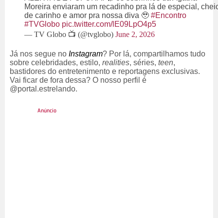
Moreira enviaram um recadinho pra lá de especial, chei
de carinho e amor pra nossa diva 🥹
#Encontro
#TVGlobo
pic.twitter.com/lE09LpO4p5
— TV Globo 📺 (@tvglobo)
June 2, 2026
Já nos segue no
Instagram
? Por lá, compartilhamos tudo
sobre celebridades, estilo,
realities
, séries,
teen
,
bastidores do entretenimento e reportagens exclusivas.
Vai ficar de fora dessa? O nosso perfil é
@portal.estrelando.