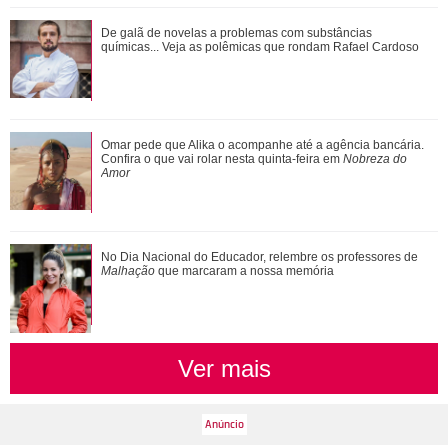
Ariana Grande anuncia pausa na carreira após críticas ao
De galã de novelas a problemas com substâncias
corpo
químicas... Veja as polêmicas que rondam Rafael Cardoso
Agrado e Eduarda são prejudicadas pela proximidade com
Omar pede que Alika o acompanhe até a agência bancária.
João Raul. Saiba o que vai acontece...
Confira o que vai rolar nesta quinta-feira em
Nobreza do
Amor
No Dia Nacional do Educador, relembre os professores de
Malhação
que marcaram a nossa memória
Ver mais