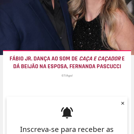
FÁBIO JR. DANÇA AO SOM DE
CAÇA E CAÇADOR
E
DÁ BEIJÃO NA ESPOSA, FERNANDA PASCUCCI
07/Ago/
×
Inscreva-se para receber as