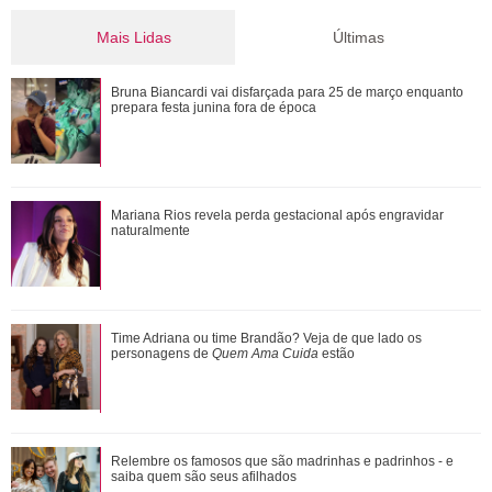
Mais Lidas
Últimas
Verdadeiras xérox! Confira mães e filhas famosas que são
Bruna Biancardi vai disfarçada para 25 de março enquanto
super parecidas
prepara festa junina fora de época
Mariana Rios revela perda gestacional após engravidar
Mariana Rios revela perda gestacional após engravidar
naturalmente
naturalmente
Ele cresceu! Veja evolução de Marcelo Sangalo, filho de
Time Adriana ou time Brandão? Veja de que lado os
Ivete Sangalo e Daniel Cady
personagens de
Quem Ama Cuida
estão
Cristiano Ronaldo deixa comentário exaltando a noiva em
Relembre os famosos que são madrinhas e padrinhos - e
vídeo de Márcia Goldschmidt; enten...
saiba quem são seus afilhados