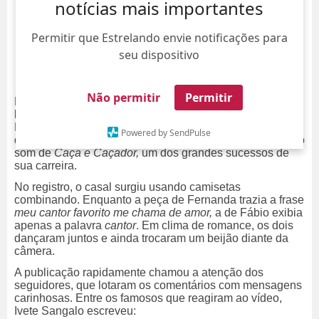
notícias mais importantes
Permitir que Estrelando envie notificações para
seu dispositivo
Não permitir
Permitir
Fábio Jr. derreteu os fãs ao compartilhar um momento ao
lado da esposa, Fernanda Pascucci, nas redes sociais.
Nesta quarta-feira, dia 3, o cantor publicou um vídeo
Powered by SendPulse
descontraído em que aparece dançando com a amada ao
som de
Caça e Caçador,
um dos grandes sucessos de
sua carreira.
No registro, o casal surgiu usando camisetas
combinando. Enquanto a peça de Fernanda trazia a frase
meu cantor favorito me chama de amor,
a de Fábio exibia
apenas a palavra
cantor
. Em clima de romance, os dois
dançaram juntos e ainda trocaram um beijão diante da
câmera.
A publicação rapidamente chamou a atenção dos
seguidores, que lotaram os comentários com mensagens
carinhosas. Entre os famosos que reagiram ao vídeo,
Ivete Sangalo escreveu: