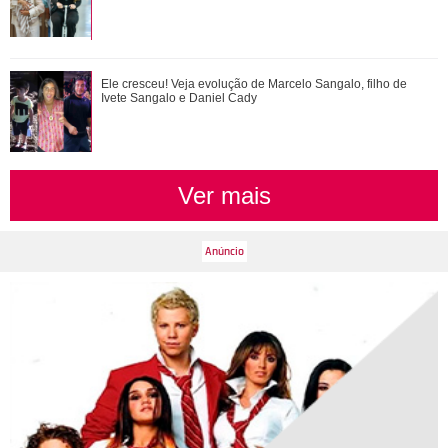
Time Adriana ou time Brandão? Veja de que lado os
Ele cresceu! Veja evolução de Marcelo Sangalo, filho de
personagens de Quem Ama Cuida estão
Ivete Sangalo e Daniel Cady
Ver mais