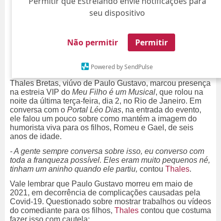
Permitir que Estrelando envie notificações para
seu dispositivo
Não permitir
Permitir
Powered by SendPulse
Thales Bretas, viúvo de Paulo Gustavo, marcou presença
na estreia VIP do
Meu Filho é um Musical
, que rolou na
noite da última terça-feira, dia 2, no Rio de Janeiro. Em
conversa com o
Portal Léo Dias
, na entrada do evento,
ele falou um pouco sobre como mantém a imagem do
humorista viva para os filhos, Romeu e Gael, de seis
anos de idade.
- A gente sempre conversa sobre isso, eu converso com
toda a franqueza possível. Eles eram muito pequenos né,
tinham um aninho quando ele partiu,
contou
Thales
.
Vale lembrar que Paulo Gustavo morreu em maio de
2021, em decorrência de complicações causadas pela
Covid-19. Questionado sobre mostrar trabalhos ou vídeos
do comediante para os filhos,
Thales
contou que costuma
fazer isso com cautela: