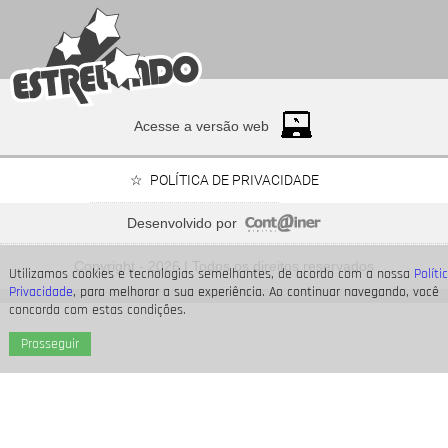
Acesse a versão web
POLÍTICA DE PRIVACIDADE
Desenvolvido por
Time Adriana ou time Brandão? Veja de que lado os
personagens de
Copyright - 2026 | Todos os direitos reservados
Quem Ama Cuida
estão
Utilizamos cookies e tecnologias semelhantes, de acordo com a nossa
Políti
Privacidade
, para melhorar a sua experiência. Ao continuar navegando, você
concorda com estas condições.
Prosseguir