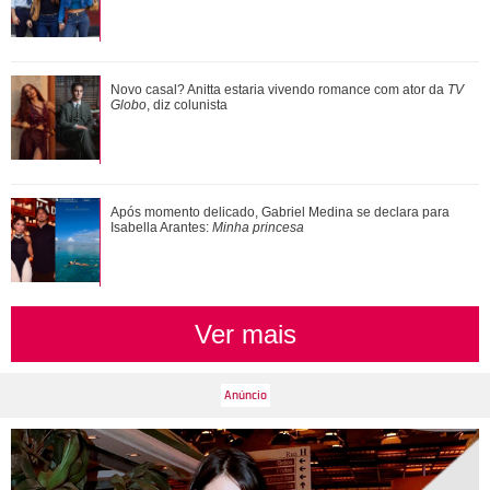
Meghan Markle revela detalhes sobre primeiro dia de aula
Novo casal? Anitta estaria vivendo romance com ator da
TV
da Princesa Lilibet
Globo
, diz colunista
Após momento delicado, Gabriel Medina se declara para
Isabella Arantes:
Minha princesa
Ver mais