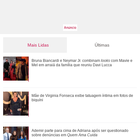
Mais Lidas
Últimas
Luma Cesar, filha de Elaine Mickely e César Filho, anuncia
Bruna Biancardi e Neymar Jr. combinam
looks
com Mavie e
nascimento do primeiro filho: Ind...
Mel em arraiá da família que reuniu Davi Lucca
Luiza Brunet, Ana Hickmann, Rihanna... Veja as famosas
Mãe de Virginia Fonseca exibe tatuagem íntima em fotos de
que já denunciaram violência domést...
biquíni
Shawn Mendes, João Guilherme, Enzo Celulari... Relembre
Ademir parte para cima de Adriana após ser questionado
os amores - e affairs - de Bruna Mar...
sobre denúncias em
Quem Ama Cuida