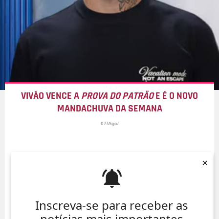
VIVÃO VENCE A
PROVA DO PATRÃO
E É O NOVO
MANDACHUVA DA SEMANA
07/Ago/
×
Inscreva-se para receber as
notícias mais importantes