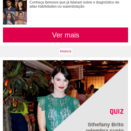
Saiba o que vai acontecer em Coração Acelerado nesta
Conheça famosos que já falaram sobre o diagnóstico de
quarta-feira
altas habilidades ou superdotação
Ver mais
QUIZ
Sthefany Brito
relembra susto