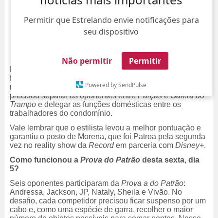
Permitir que Estrelando envie notificações para
seu dispositivo
Não permitir
Permitir
Novo patronato em
Casa do Patrão
! Na noite desta sexta-
feira, dia 5, a
Prova do Patrão
definiu o novo
Powered by SendPulse
mandachuva da semana: Vivão. O participante, portanto,
precisou separar os oponentes entre
Parças
e
Galera do
Trampo
e delegar as funções domésticas entre os
trabalhadores do condomínio.
Vale lembrar que o estilista levou a melhor pontuação e
garantiu o posto de Morena, que foi Patroa pela segunda
vez no reality show da
Record
em parceria com
Disney+
.
Como funcionou a
Prova do Patrão
desta sexta, dia
5?
Seis oponentes participaram da
Prova a do Patrão
:
Andressa, Jackson, JP, Nataly, Sheila e Vivão. No
desafio, cada competidor precisou ficar suspenso por um
cabo e, como uma espécie de garra, recolher o maior