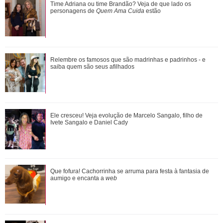
Juliette Freire fala sobre prova de vestido perto da data do
Time Adriana ou time Brandão? Veja de que lado os
casamento: Foi lindo
personagens de
Quem Ama Cuida
estão
Além de Giovanna Ewbank... Relembre os amores de Bruno
Relembre os famosos que são madrinhas e padrinhos - e
Gagliasso
saiba quem são seus afilhados
Agrado e Eduarda são prejudicadas pela proximidade com
Ele cresceu! Veja evolução de Marcelo Sangalo, filho de
João Raul. Saiba o que vai acontece...
Ivete Sangalo e Daniel Cady
Durante uma conversa com Filiz sobre o ex-marido de
Que fofura! Cachorrinha se arruma para festa à fantasia de
Irmak, Kivanç acaba revelando que Irmak ...
aumigo e encanta a
web