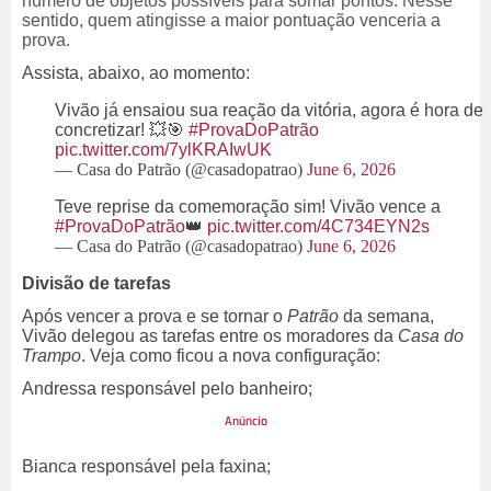
número de objetos possíveis para somar pontos. Nesse
sentido, quem atingisse a maior pontuação venceria a
prova.
Assista, abaixo, ao momento:
Vivão já ensaiou sua reação da vitória, agora é hora de
concretizar! 💥🎯
#ProvaDoPatrão
pic.twitter.com/7ylKRAIwUK
— Casa do Patrão (@casadopatrao)
June 6, 2026
Teve reprise da comemoração sim! Vivão vence a
#ProvaDoPatrão
👑
pic.twitter.com/4C734EYN2s
— Casa do Patrão (@casadopatrao)
June 6, 2026
Divisão de tarefas
Após vencer a prova e se tornar o
Patrão
da semana,
Vivão delegou as tarefas entre os moradores da
Casa do
Trampo
. Veja como ficou a nova configuração:
Andressa responsável pelo banheiro;
Bianca responsável pela faxina;