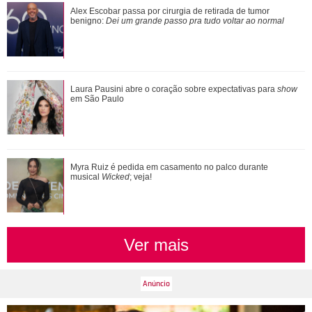
Meghan Markle revela detalhes sobre primeiro dia de aula
Alex Escobar passa por cirurgia de retirada de tumor
da Princesa Lilibet
benigno:
Dei um grande passo pra tudo voltar ao normal
Luiza Brunet, Ana Hickmann, Rihanna... Veja as famosas
Laura Pausini abre o coração sobre expectativas para
show
que já denunciaram violência domést...
em São Paulo
Verdadeiras xérox! Confira mães e filhas famosas que são
Myra Ruiz é pedida em casamento no palco durante
super parecidas
musical
Wicked
; veja!
Ver mais