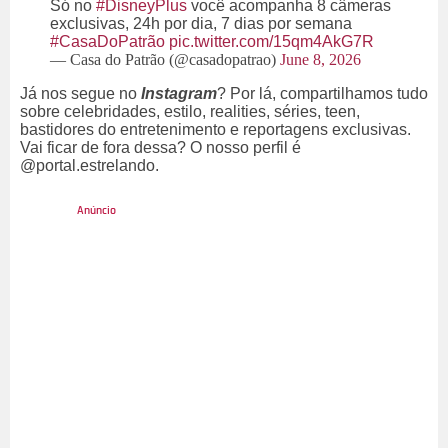
Só no
#DisneyPlus
você acompanha 8 câmeras
exclusivas, 24h por dia, 7 dias por semana
#CasaDoPatrão
pic.twitter.com/15qm4AkG7R
— Casa do Patrão (@casadopatrao)
June 8, 2026
Já nos segue no
Instagram
? Por lá, compartilhamos tudo
sobre celebridades, estilo, realities, séries, teen,
bastidores do entretenimento e reportagens exclusivas.
Vai ficar de fora dessa? O nosso perfil é
@portal.estrelando.