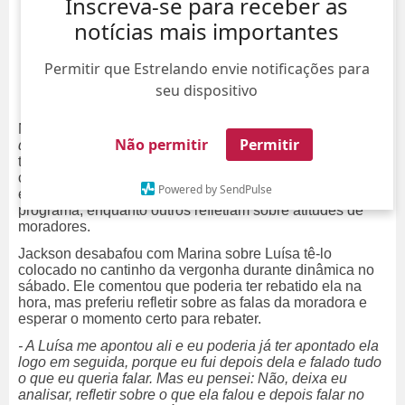
Inscreva-se para receber as
notícias mais importantes
Permitir que Estrelando envie notificações para
seu dispositivo
No último domingo, dia 7, rolou mais uma festa na
Casa
Não permitir
Permitir
do Patrão
. Os moradores pularam e se divertiram com o
tema São João, mas o pula-fogueira ficou mesmo para as
conversas entre os grupos sobre seus rivais. Alguns
Powered by SendPulse
estavam analisando os patrões que já rolaram no
programa, enquanto outros refletiam sobre atitudes de
moradores.
Jackson desabafou com Marina sobre Luísa tê-lo
colocado no cantinho da vergonha durante dinâmica no
sábado. Ele comentou que poderia ter rebatido ela na
hora, mas preferiu refletir sobre as falas da moradora e
esperar o momento certo para rebater.
- A Luísa me apontou ali e eu poderia já ter apontado ela
logo em seguida, porque eu fui depois dela e falado tudo
o que eu queria falar. Mas eu pensei: Não, deixa eu
analisar, refletir sobre o que ela falou e depois falar no