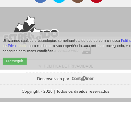
Utilizamos cookies e tecnologias semelhantes, de acordo com a nossa
Políti
de Privacidade
, para melhorar a sua experiência. Ao continuar navegando, vo
Acesse a versão web
concorda com estas condições.
Prosseguir
POLÍTICA DE PRIVACIDADE
Desenvolvido por
Relembre os famosos que são madrinhas e padrinhos - e
saiba quem são seus afilhados
Copyright - 2026 | Todos os direitos reservados