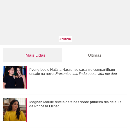
Mais Lidas
Últimas
Pyong Lee e Natália Nasser se casam e compartilham
Pyong Lee e Natália Nasser se casam e compartilham
ensaio na neve: Presente mais lindo que a...
ensaio na neve:
Presente mais lindo que a vida me deu
Ele cresceu! Veja evolução de Marcelo Sangalo, filho de
Meghan Markle revela detalhes sobre primeiro dia de aula
Ivete Sangalo e Daniel Cady
da Princesa Lilibet