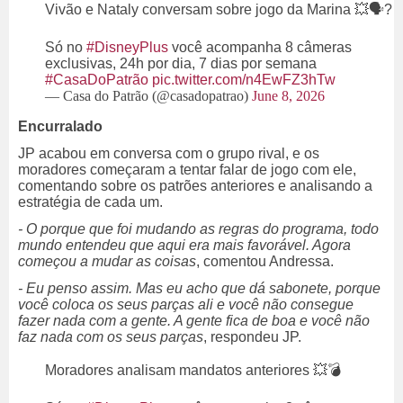
Vivão e Nataly conversam sobre jogo da Marina 💥🗣?
Só no
#DisneyPlus
você acompanha 8 câmeras
exclusivas, 24h por dia, 7 dias por semana
#CasaDoPatrão
pic.twitter.com/n4EwFZ3hTw
— Casa do Patrão (@casadopatrao)
June 8, 2026
Encurralado
JP acabou em conversa com o grupo rival, e os
moradores começaram a tentar falar de jogo com ele,
comentando sobre os patrões anteriores e analisando a
estratégia de cada um.
- O porque que foi mudando as regras do programa, todo
mundo entendeu que aqui era mais favorável. Agora
começou a mudar as coisas
, comentou Andressa.
- Eu penso assim. Mas eu acho que dá sabonete, porque
você coloca os seus parças ali e você não consegue
fazer nada com a gente. A gente fica de boa e você não
faz nada com os seus parças
, respondeu JP.
Moradores analisam mandatos anteriores 💥💣