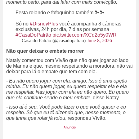
momento certo, para daí falar com mais convicção.
Festa rolando e fofoquinha também 🐍🐍
Só no
#DisneyPlus
você acompanha 8 câmeras
exclusivas, 24h por dia, 7 dias por semana
#CasaDoPatrão
pic.twitter.com/XCq2o5y0WR
— Casa do Patrão (@casadopatrao)
June 8, 2026
Não quer deixar o embate morrer
Nataly comentou com Vivão que não quer jogar ao lado
de Marina e que, mesmo respeitando a moradora, não vai
deixar para lá o embate que tem com ela.
- Eu não quero jogar com ela, amigo. Isso é uma opção
minha. Eu não quero jogar, eu quero respeitar ela e ela
me respeitar. Nas jogar com ela eu não quero. Eu quero
que ela continue sendo o meu embate
, disse Natay.
- Isso aí é seu. Você pode fazer o que você quiser e eu
respeito. Só que eu tô dizendo que, nesse momento, o
que tinha que rolar já rolou
, respondeu Vivão.