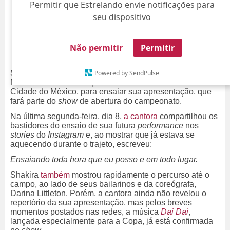
Permitir que Estrelando envie notificações para
seu dispositivo
Não permitir
Permitir
Powered by SendPulse
Shakira já começou os preparativos para a Copa do
Mundo de 2026 e compareceu ao Estádio Azteca, na
Cidade do México, para ensaiar sua apresentação, que
fará parte do
show
de abertura do campeonato.
Na última segunda-feira, dia 8,
a cantora
compartilhou os
bastidores do ensaio de sua futura
performance
nos
stories
do
Instagram
e, ao mostrar que já estava se
aquecendo durante o trajeto, escreveu:
Ensaiando toda hora que eu posso e em todo lugar.
Shakira
também
mostrou rapidamente o percurso até o
campo, ao lado de seus bailarinos e da coreógrafa,
Darina Littleton. Porém, a cantora ainda não revelou o
repertório da sua apresentação, mas pelos breves
momentos postados nas redes, a música
Dai Dai
,
lançada especialmente para a Copa, já está confirmada