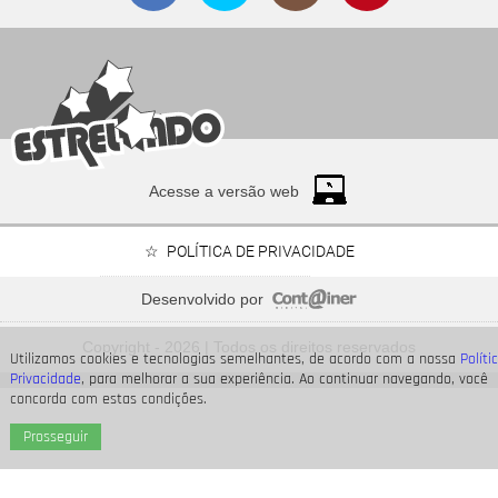
Acesse a versão web
POLÍTICA DE PRIVACIDADE
Desenvolvido por
Relacionamento com Alice Carvalho e mais.... Veja o que
revelou a série documental
Copyright - 2026 | Todos os direitos reservados
Meu Nome é Preta
Utilizamos cookies e tecnologias semelhantes, de acordo com a nossa
Políti
Privacidade
, para melhorar a sua experiência. Ao continuar navegando, você
concorda com estas condições.
Prosseguir