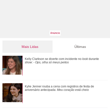
Mais Lidas
Últimas
Mais de 20 anos após divórcio, Jennifer Aniston e Brad Pitt
Kelly Clarkson se diverte com incidente no
look
durante
estariam se reaproximando, diz ...
show
:
- Ops, olha só meus peitos
Relacionamento com Alice Carvalho e mais.... Veja o que
Kylie Jenner rouba a cena com registros de festa de
revelou a série documental Meu Nome ...
aniversário antecipada:
Meu coração está cheio