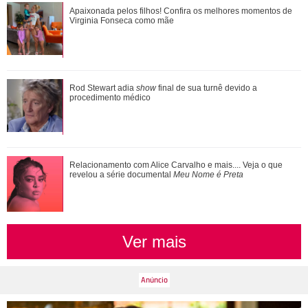
Apaixonada pelos filhos! Confira os melhores momentos de
Apaixonada pelos filhos! Confira os melhores momentos de
Virginia Fonseca como mãe
Virginia Fonseca como mãe
Kylie Jenner rouba a cena com registros de festa de
Rod Stewart adia
show
final de sua turnê devido a
aniversário antecipada: Meu coração es...
procedimento médico
Pais de três! Veja o que Zé Felipe e Virginia Fonseca já
Relacionamento com Alice Carvalho e mais.... Veja o que
revelou a série documental
Meu Nome é Preta
falaram sobre a guarda das crian�...
Ver mais