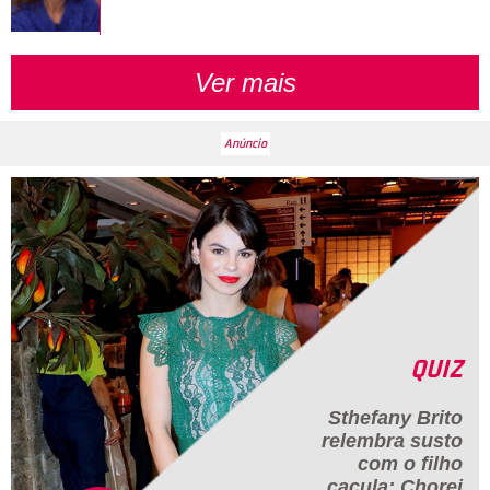
Ver mais
QUIZ
Sthefany Brito
relembra susto
com o filho
caçula:
Chorei