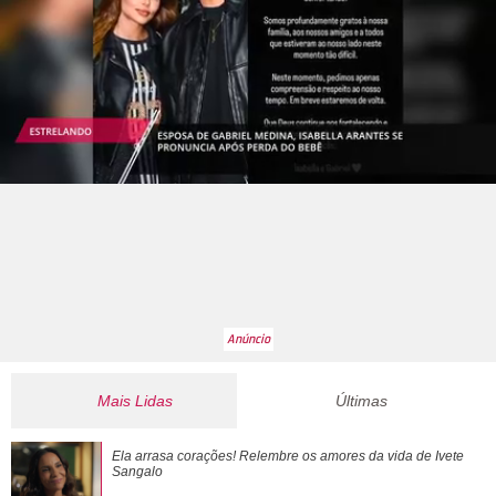
Mais Lidas
Últimas
Após suposta festa de casamento, Tom Holland e Zendaya
Ela arrasa corações! Relembre os amores da vida de Ivete
passeiam e exibem aliança
Sangalo