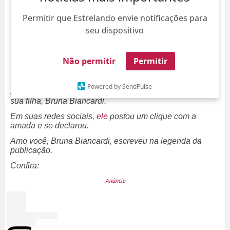
Permitir que Estrelando envie notificações para
seu dispositivo
Não permitir
Permitir
O amor está no ar! Neymar Jr. está concentrado para a
Copa do Mundo, mas não deixou de prestar uma
Powered by SendPulse
homenagem de Dia dos Namorados à esposa e mãe de
sua filha, Bruna Biancardi.
Em suas redes sociais,
ele
postou um clique com a
amada e se declarou.
Amo você, Bruna Biancardi
, escreveu na legenda da
publicação.
Confira: