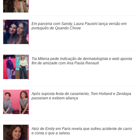
Atriz de Emily em Paris revela que sofreu acidente de carro
Em parceria com Sandy, Laura Pausini lança versão em
e conta o que a salvou
português de
Quando Chove
Leonardo compra 60 porcos e brinca ao ter dificuldade com
Tia Milena pede indicação de dermatologista e
web
aponta
pagamento: Vou pedir ajuda
fim de amizade com Ana Paula Renault
Adam Sandler anuncia Gente Grande 3 e compartilha foto
Após suposta festa de casamento, Tom Holland e Zendaya
com elenco
passeiam e exibem aliança
Atriz de
Emily em Paris
revela que sofreu acidente de carro
e conta o que a salvou