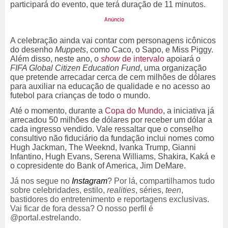
participará do evento, que terá duração de 11 minutos.
A celebração ainda vai contar com personagens icônicos
do desenho
Muppets
, como Caco, o Sapo, e Miss Piggy.
Além disso, neste ano, o
show
de intervalo
apoiará o
FIFA Global Citizen Education Fund
, uma organização
que pretende arrecadar cerca de cem milhões de dólares
para auxiliar na educação de qualidade e no acesso ao
futebol para crianças de todo o mundo.
Até o momento, durante a
Copa do Mundo
, a iniciativa já
arrecadou 50 milhões de dólares por receber um dólar a
cada ingresso vendido. Vale ressaltar que o conselho
consultivo não fiduciário da fundação inclui nomes como
Hugh Jackman, The Weeknd, Ivanka Trump, Gianni
Infantino, Hugh Evans, Serena Williams, Shakira, Kaká e
o copresidente do Bank of America, Jim DeMare.
Já nos segue no
Instagram
? Por lá, compartilhamos tudo
sobre celebridades, estilo,
realities
, séries,
teen
,
bastidores do entretenimento e reportagens exclusivas.
Vai ficar de fora dessa? O nosso perfil é
@portal.estrelando.