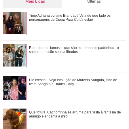
Mais Lidas
Últimas
Cristiano Ronaldo deixa comentário exaltando a noiva em
Time Adriana ou time Brandão? Veja de que lado os
vídeo de Márcia Goldschmidt; enten...
personagens de
Quem Ama Cuida
estão
De Wicked a Petal... Entenda a polêmica que motivou pausa
Relembre os famosos que são madrinhas e padrinhos - e
na carreira de Ariana Grande
saiba quem são seus afilhados
Agrado e Eduarda são prejudicadas pela proximidade com
Ele cresceu! Veja evolução de Marcelo Sangalo, filho de
João Raul. Saiba o que vai acontece...
Ivete Sangalo e Daniel Cady
Saiba o que vai acontecer em Coração Acelerado nesta
Que fofura! Cachorrinha se arruma para festa à fantasia de
quarta-feira
aumigo e encanta a
web