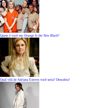
Quem é você em
Orange Is the New Black
?
Qual vilã de Adriana Esteves você seria? Descubra!