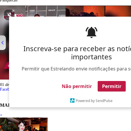
Panquecas!
Inscreva-se para receber as notí
importantes
Permitir que Estrelando envie notificações para s
00:00
/
01:00
01
de
06
Não permitir
Permitir
Facebook
Twitter
Pinterest
Whatsapp
Powered by SendPulse
MAIS QUIZZES
+