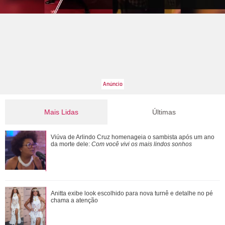
Mais Lidas
Últimas
Zé Felipe manda recado para Ana Castela durante show e
Viúva de Arlindo Cruz homenageia o sambista após um ano
pede segredo: - Dá problema
da morte dele:
Com você vivi os mais lindos sonhos
Amigos e familiares de Preta Gil prestam homenagem à
Anitta exibe look escolhido para nova turnê e detalhe no pé
cantora no dia em que ela completaria 5...
chama a atenção