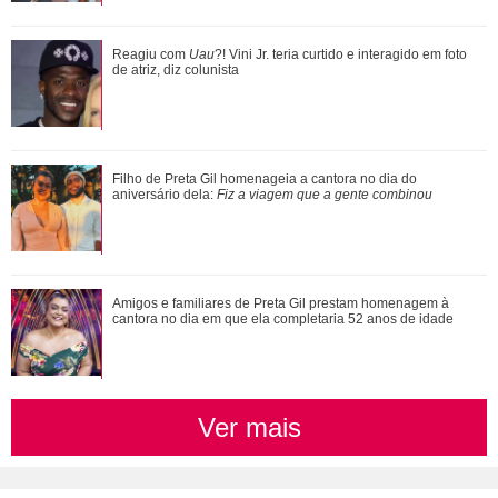
Preta Gil, Rita Lee, Paulo Gustavo... Saiba onde estão as
Reagiu com
Uau
?! Vini Jr. teria curtido e interagido em foto
cinzas dos famosos
de atriz, diz colunista
Confira filmes em que as cenas de sexo foram reais
Filho de Preta Gil homenageia a cantora no dia do
aniversário dela:
Fiz a viagem que a gente combinou
Ariana Grande faz desabafo em show sobre decisão de
Amigos e familiares de Preta Gil prestam homenagem à
pausar a carreira: Não foi uma reação...
cantora no dia em que ela completaria 52 anos de idade
Ver mais