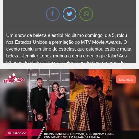
Um show de beleza e estilo! No último domingo, dia 5, rolou
nos Estados Unidos a premiação do MTV Movie Awards. O
evento reuniu um time de estrelas, que ostentou estilo e muita
beleza. Jennifer Lopez roubou a cena e deu o que falar! Aos
52 anos de idade, a atriz e cantora apostou em um vestido
Mônot em couro preto, com decote profundo, saia comprida e
fluída do mesmo tempo. Lindíssima, né?!
Leia mais