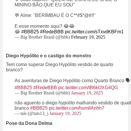
MININO BÃO QUE EU SOU"
💬 Aline: "BERIMBAU É O C**#$*@#!!"
E esse momento aqui? 😂😂
😂
#BBB25
#RedeBBB
pic.twitter.com/sTxvdKBFm1
— Big Brother Brasil (@bbb)
February 19, 2025
Diego Hypólito e o castigo do monstro
Tem como superar Diego Hypólito vestido de quarto
branco?
As aventuras de Diego Hypólito como Quarto Branco 🗣
#BBB25
#RedeBBB
pic.twitter.com/IB6kOXG4QG
— Big Brother Brasil (@bbb)
January 19, 2025
não aguento o diego hypolito malhando vestido de quar
branco
#BBB25
pic.twitter.com/humIIAnhh7
— taís (@tais13_)
January 19, 2025
Pose da Dona Delma