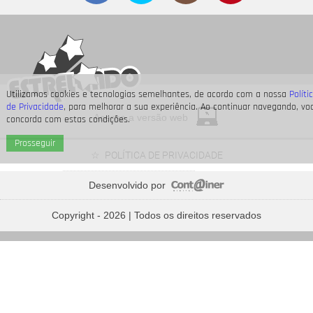
Utilizamos cookies e tecnologias semelhantes, de acordo com a nossa
Políti
de Privacidade
, para melhorar a sua experiência. Ao continuar navegando, vo
Acesse a versão web
concorda com estas condições.
Prosseguir
POLÍTICA DE PRIVACIDADE
Desenvolvido por
Time Adriana ou time Brandão? Veja de que lado os
personagens de
Copyright - 2026 | Todos os direitos reservados
Quem Ama Cuida
estão