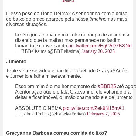
E essa pose da Dona Delma? A senhorinha com a bolsa
de baixo do braço aparece pela nossa
timeline
nas mais
diversas situações.
faz 3h que a dona delma colocou roupa de academia
dizendo que ia malhar mas permanece no jardim
fumando e conversando
pic.twitter.com/EgG5D7BSNd
— BBBelissima (@BBBelissima)
January 20, 2025
Jumento
Tente ver esse vídeo e não ficar repetindo GracyaÂAnêe
e Jumento e falhe miseravelmente.
Esse pra mim é o melhor momento do
#BBB25
até agor
A entonação que ele fala Gracyanne, ele voltando pra
deitar e ficar imóvel, o irmão chamando ele de jumento
ABSOLUTE CINEMA
pic.twitter.com/Zek9N15mA1
— Isabela Freitas (@IsabelaaFreitas)
February 7, 2025
Gracyanne Barbosa comeu comida do lixo?