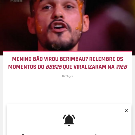
MENINO BÃO VIROU BERIMBAU? RELEMBRE OS
MOMENTOS DO
BBB25
QUE VIRALIZARAM NA
WEB
07/Ago/
×