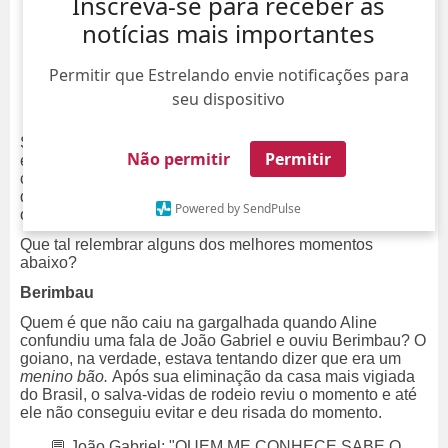
Inscreva-se para receber as
notícias mais importantes
Permitir que Estrelando envie notificações para
seu dispositivo
Se tem algo que o
BBB25
nos serve são -
memes
! A
Não permitir
Permitir
edição ainda nem chegou ao fim, mas já podemos contar
com um cardápio repleto de momentos icônicos para nos
divertir, principalmente quando os participantes nos
Powered by SendPulse
oferecem uma treta de respeito.
Que tal relembrar alguns dos melhores momentos
abaixo?
Berimbau
Quem é que não caiu na gargalhada quando Aline
confundiu uma fala de João Gabriel e ouviu Berimbau? O
goiano, na verdade, estava tentando dizer que era um
menino bão.
Após sua eliminação da casa mais vigiada
do Brasil, o salva-vidas de rodeio reviu o momento e até
ele não conseguiu evitar e deu risada do momento.
💬 João Gabriel: "QUEM ME CONHECE SABE O