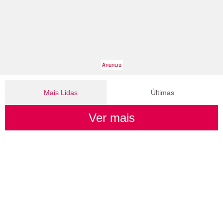
Mais Lidas
Últimas
Ver mais
João Raul diz para Agrado que não está conseguindo
conviver com seu sucesso. Veja os resum...
Anitta abre o jogo sobre nova fase, mudanças no visual e
decisão polêmica nos shows