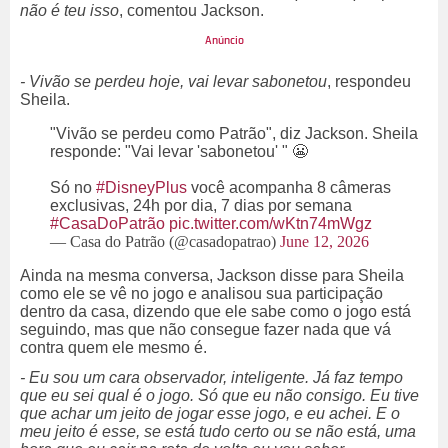
não é teu isso
, comentou Jackson.
- Vivão se perdeu hoje, vai levar sabonetou
, respondeu
Sheila.
"Vivão se perdeu como Patrão", diz Jackson. Sheila
responde: "Vai levar 'sabonetou' " 😬
Só no
#DisneyPlus
você acompanha 8 câmeras
exclusivas, 24h por dia, 7 dias por semana
#CasaDoPatrão
pic.twitter.com/wKtn74mWgz
— Casa do Patrão (@casadopatrao)
June 12, 2026
Ainda na mesma conversa, Jackson disse para Sheila
como ele se vê no jogo e analisou sua participação
dentro da casa, dizendo que ele sabe como o jogo está
seguindo, mas que não consegue fazer nada que vá
contra quem ele mesmo é.
- Eu sou um cara observador, inteligente. Já faz tempo
que eu sei qual é o jogo. Só que eu não consigo. Eu tive
que achar um jeito de jogar esse jogo, e eu achei. E o
meu jeito é esse, se está tudo certo ou se não está, uma