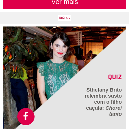
Ver mais
QUIZ
Sthefany Brito
relembra susto
com o filho
caçula:
Chorei
tanto