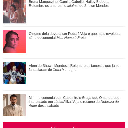
Luiza Brunet, Ana Hickmann, Rihanna... Veja as famosas
Bruna Marquezine, Camila Cabello, Hailey Bieber...
que já denunciaram violência domést...
Relembre os amores - e
affairs
- de Shawn Mendes
Meghan Markle revela detalhes sobre primeiro dia de aula
O nome dela deveria ser Pedra? Veja o que mais revelou a
da Princesa Lilibet
série documental
Meu Nome é Preta
Além de Shawn Mendes... Relembre os famosos que já se
fantasiaram de Xuxa Meneghel
Mirinho comenta com Casemiro e Graça que Omar parece
interessado em Lúcia/Alika. Veja o resumo de
Nobreza do
Amor
deste sábado