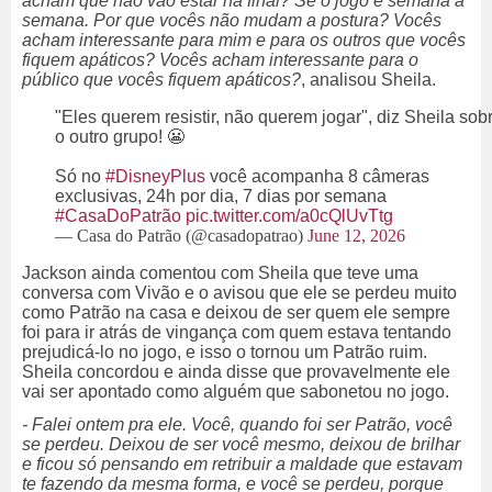
acham que não vão estar na final? Se o jogo é semana a
semana. Por que vocês não mudam a postura? Vocês
acham interessante para mim e para os outros que vocês
fiquem apáticos? Vocês acham interessante para o
público que vocês fiquem apáticos?
, analisou Sheila.
"Eles querem resistir, não querem jogar", diz Sheila sob
o outro grupo! 😬
Só no
#DisneyPlus
você acompanha 8 câmeras
exclusivas, 24h por dia, 7 dias por semana
#CasaDoPatrão
pic.twitter.com/a0cQlUvTtg
— Casa do Patrão (@casadopatrao)
June 12, 2026
Jackson ainda comentou com Sheila que teve uma
conversa com Vivão e o avisou que ele se perdeu muito
como Patrão na casa e deixou de ser quem ele sempre
foi para ir atrás de vingança com quem estava tentando
prejudicá-lo no jogo, e isso o tornou um Patrão ruim.
Sheila concordou e ainda disse que provavelmente ele
vai ser apontado como alguém que sabonetou no jogo.
- Falei ontem pra ele. Você, quando foi ser Patrão, você
se perdeu. Deixou de ser você mesmo, deixou de brilhar
e ficou só pensando em retribuir a maldade que estavam
te fazendo da mesma forma, e você se perdeu, porque