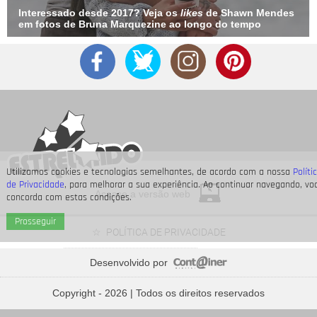
Interessado desde 2017? Veja os
likes
de Shawn Mendes
em fotos de Bruna Marquezine ao longo do tempo
Utilizamos cookies e tecnologias semelhantes, de acordo com a nossa
Políti
de Privacidade
, para melhorar a sua experiência. Ao continuar navegando, vo
Acesse a versão web
concorda com estas condições.
Prosseguir
POLÍTICA DE PRIVACIDADE
Desenvolvido por
Preta Gil, Rita Lee, Paulo Gustavo... Saiba onde estão as
cinzas dos famosos
Copyright - 2026 | Todos os direitos reservados