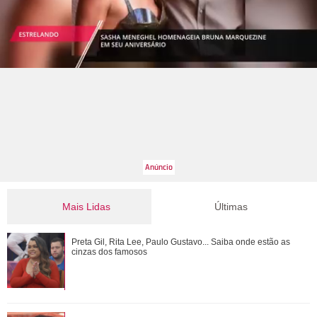
Mais Lidas
Últimas
Luma Cesar, filha de Elaine Mickely e César Filho, anuncia
Preta Gil, Rita Lee, Paulo Gustavo... Saiba onde estão as
nascimento do primeiro filho: Ind...
cinzas dos famosos