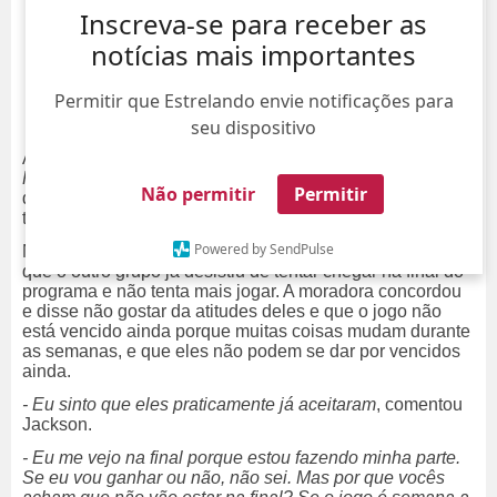
Inscreva-se para receber as
notícias mais importantes
Permitir que Estrelando envie notificações para
seu dispositivo
Após mais uma eliminação no Tá na Reta da
Casa do
Patrão
na última quinta-feira, dia 12, Sheila e Jackson
Não permitir
Permitir
decidiram analisar e discutir sobre o
reality show
, falando
tanto do jogo dos outros participantes como do próprio.
Powered by SendPulse
No bate-papo, Jackson comentou com Sheila que sente
que o outro grupo já desistiu de tentar chegar na final do
programa e não tenta mais jogar. A moradora concordou
e disse não gostar da atitudes deles e que o jogo não
está vencido ainda porque muitas coisas mudam durante
as semanas, e que eles não podem se dar por vencidos
ainda.
- Eu sinto que eles praticamente já aceitaram
, comentou
Jackson.
- Eu me vejo na final porque estou fazendo minha parte.
Se eu vou ganhar ou não, não sei. Mas por que vocês