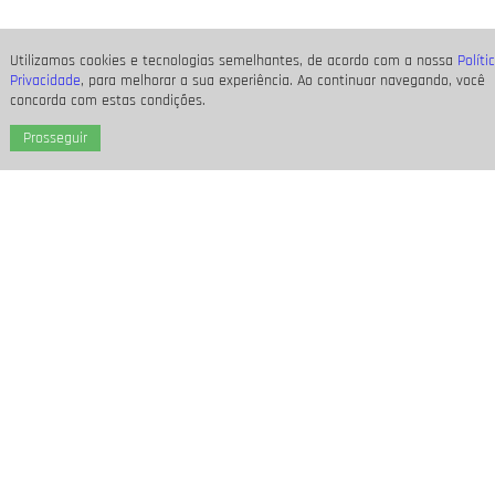
Utilizamos cookies e tecnologias semelhantes, de acordo com a nossa
Políti
Privacidade
, para melhorar a sua experiência. Ao continuar navegando, você
concorda com estas condições.
Prosseguir