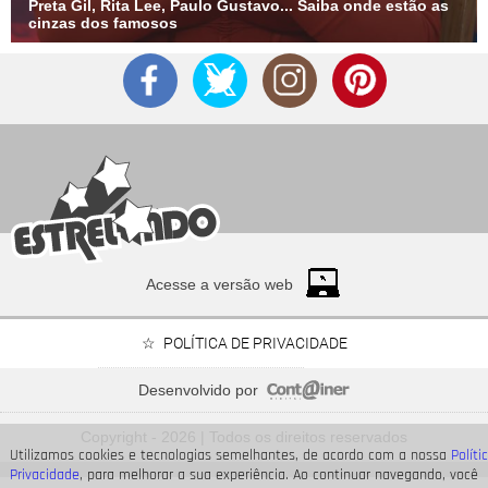
Preta Gil, Rita Lee, Paulo Gustavo... Saiba onde estão as
cinzas dos famosos
Acesse a versão web
POLÍTICA DE PRIVACIDADE
Desenvolvido por
Bruna Marquezine, Camila Cabello, Hailey Bieber...
Relembre os amores - e
Copyright - 2026 | Todos os direitos reservados
affairs
- de Shawn Mendes
Utilizamos cookies e tecnologias semelhantes, de acordo com a nossa
Políti
Privacidade
, para melhorar a sua experiência. Ao continuar navegando, você