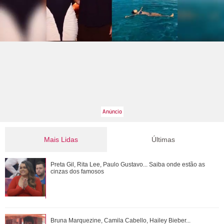
Mais Lidas
Últimas
Bruna Marquezine, Camila Cabello, Hailey Bieber...
Preta Gil, Rita Lee, Paulo Gustavo... Saiba onde estão as
Relembre os amores - e affairs - de Shawn ...
cinzas dos famosos
O nome dela deveria ser Pedra? Veja o que mais revelou a
Bruna Marquezine, Camila Cabello, Hailey Bieber...