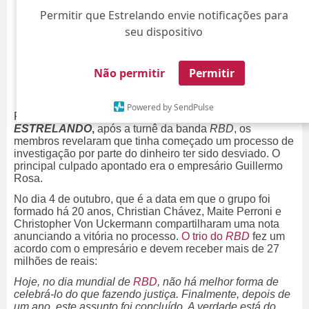
Permitir que Estrelando envie notificações para
seu dispositivo
Não permitir
Permitir
Powered by SendPulse
Fim de processo! Como você acompanhou aqui no
ESTRELANDO
,
após a turnê da banda
RBD
, os
membros revelaram que tinha começado um processo de
investigação por parte do dinheiro ter sido desviado. O
principal culpado apontado era o empresário Guillermo
Rosa.
No dia 4 de outubro, que é a data em que o grupo foi
formado há 20 anos, Christian Chávez, Maite Perroni e
Christopher Von Uckermann compartilharam uma nota
anunciando a vitória no processo.
O trio do
RBD
fez um
acordo com o empresário e devem receber mais de 27
milhões de reais:
Hoje, no dia mundial de
RBD
, não há melhor forma de
celebrá-lo do que fazendo justiça. Finalmente, depois de
um ano, este assunto foi concluído. A verdade está do