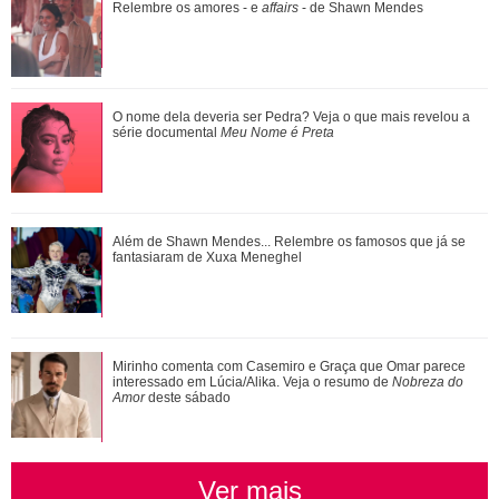
série documental Meu Nome é Preta
Relembre os amores - e
affairs
- de Shawn Mendes
Ariana Grande anuncia pausa na carreira após críticas ao
O nome dela deveria ser Pedra? Veja o que mais revelou a
corpo
série documental
Meu Nome é Preta
Ariana Grande faz desabafo em show sobre decisão de
Além de Shawn Mendes... Relembre os famosos que já se
pausar a carreira: Não foi uma reação...
fantasiaram de Xuxa Meneghel
Além de Shawn Mendes... Relembre os famosos que já se
Mirinho comenta com Casemiro e Graça que Omar parece
fantasiaram de Xuxa Meneghel
interessado em Lúcia/Alika. Veja o resumo de
Nobreza do
Amor
deste sábado
Ver mais