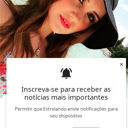
×
Inscreva-se para receber as
notícias mais importantes
VOCÊ SABE TUDO SOBRE DULCE MARÍA?
Permitir que Estrelando envie notificações para
12/Jul/2015
seu dispositivo