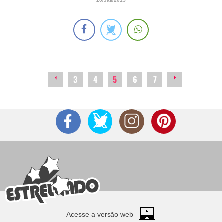
20/Jan/2015
3
4
5
6
7
Acesse a versão web