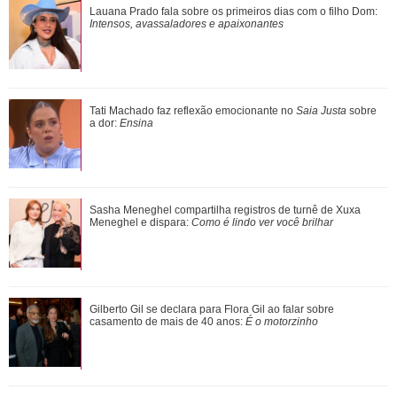
Tony Ramos faz homenagem em aniversário de Nathalia
Lauana Prado fala sobre os primeiros dias com o filho Dom:
Timberg
Intensos, avassaladores e apaixonantes
Xuxa Meneghel abre álbum de fotos com Shawn Mendes,
Tati Machado faz reflexão emocionante no
Saia Justa
sobre
Bruna Marquezine e mais famosos após tu...
a dor:
Ensina
Além de Ariana Grande, confira famosas que já foram
Sasha Meneghel compartilha registros de turnê de Xuxa
criticadas pelos corpos magros (e rebat...
Meneghel e dispara:
Como é lindo ver você brilhar
Mais um nome acaba de ser adicionado! Conheça a linha
Gilberto Gil se declara para Flora Gil ao falar sobre
sucessória ao trono britânico
casamento de mais de 40 anos:
É o motorzinho