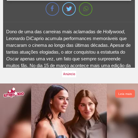
Dono de uma das carreiras mais aclamadas de
Hollywood
,
Leonardo DiCaprio acumula performances memoráveis que
marcaram o cinema ao longo das últimas décadas. Apesar de
tantas atuações elogiadas, o ator conquistou a estatueta do
Oscar
apenas uma vez, um fato que sempre surpreende
muitos fãs. No dia 15 de março acontece mais uma edição da
premiação e o artista está concorrendo outra vez na categoria
de Melhor Ator pelo filme
Uma Batalha Após a Outra
.
Pensando que a premiação está logo aí, que tal relembrar
todas as vezes que o artista foi indicado? Basta seguir na
Leia mais
galeria!