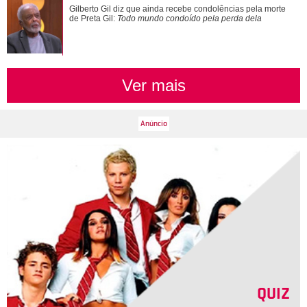
Grávida, Sabrina Sato faz chamada de vídeo com Nicolas
Gilberto Gil diz que ainda recebe condolências pela morte
Prattes durante ultrassom
de Preta Gil:
Todo mundo condoído pela perda dela
Ver mais
QUIZ