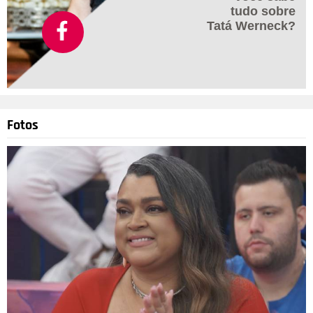
tudo sobre
Tatá Werneck?
Fotos
Divulgação
4
/10
A colunista Fábia Oliveira compartilhou nas redes sociais um
vídeo em que Diguinho - que trabalha com o apresentador no
programa The Noite - dá uma garrafada em Danilo durante a
gravação de outro programa de televisão que os dois foram
convidados para gravar, fazendo com que o apresentador
caísse no chão ensanguentado. Nas redes sociais, depois da