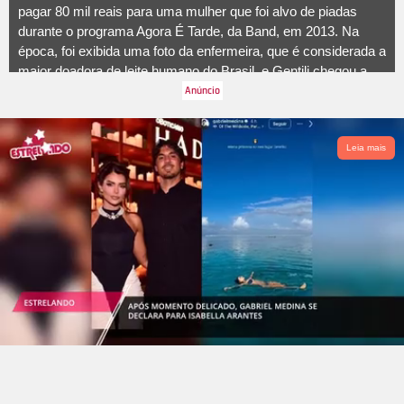
pagar 80 mil reais para uma mulher que foi alvo de piadas
durante o programa Agora É Tarde, da Band, em 2013. Na
época, foi exibida uma foto da enfermeira, que é considerada a
maior doadora de leite humano do Brasil, e Gentili chegou a
compará-la com uma vaca e com o ator pornô Kid Bengala.
Segundo o programa Balanço Geral, a mulher relatou, ainda,
que pensou até mesmo em parar com as doações e que
precisou mudar de cidade por conta das ofensas que recebeu.
Leia mais
Além de Danilo, o humorista Marcelo Mansfield e a TV
Bandeirantes também foram condenados. A seguir, relembre
mais polêmicas do humorista.