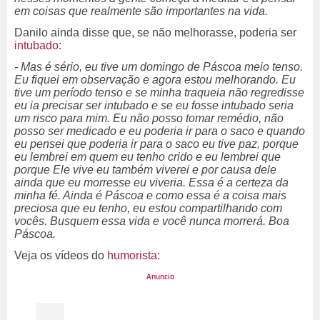
em coisas que realmente são importantes na vida.
Danilo ainda disse que, se não melhorasse, poderia ser
intubado
:
- Mas é sério, eu tive um domingo de Páscoa meio tenso.
Eu fiquei em observação e agora estou melhorando. Eu
tive um período tenso e se minha traqueia não regredisse
eu ia precisar ser intubado e se eu fosse intubado seria
um risco para mim. Eu não posso tomar remédio, não
posso ser medicado e eu poderia ir para o saco e quando
eu pensei que poderia ir para o saco eu tive paz, porque
eu lembrei em quem eu tenho crido e eu lembrei que
porque Ele vive eu também viverei e por causa dele
ainda que eu morresse eu viveria. Essa é a certeza da
minha fé. Ainda é Páscoa e como essa é a coisa mais
preciosa que eu tenho, eu estou compartilhando com
vocês. Busquem essa vida e você nunca morrerá. Boa
Páscoa.
Veja os vídeos do
humorista
: