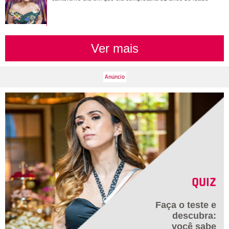
por Assunção creditada como Pai do João. A zoeira não tem
limites mesmo no mundo do apresentador!
Ver mais
QUIZ
Faça o teste e
descubra:
você sabe