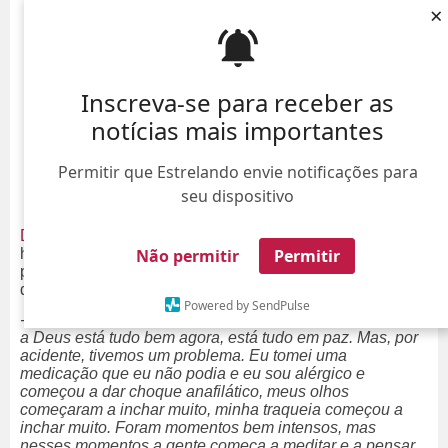
×
Inscreva-se para receber as
notícias mais importantes
Permitir que Estrelando envie notificações para
seu dispositivo
Danilo Gentili
tomou um susto no domingo de Páscoa! O
Não permitir
Permitir
humorista usou o
Instagram
no último domingo, dia 4,
para compartilhar que teve um choque anafilático depois
de tomar uma medicação. Ele explicou:
Powered by SendPulse
- Eu passei por maus bocados nesta Páscoa, mas graças
a Deus está tudo bem agora, está tudo em paz. Mas, por
acidente, tivemos um problema. Eu tomei uma
medicação que eu não podia e eu sou alérgico e
começou a dar choque anafilático, meus olhos
começaram a inchar muito, minha traqueia começou a
inchar muito. Foram momentos bem intensos, mas
nesses momentos a gente começa a meditar e a pensar