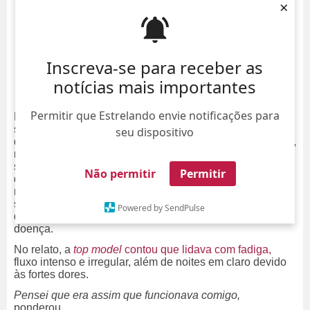
×
Inscreva-se para receber as
notícias mais importantes
Permitir que Estrelando envie notificações para
Barbara Palvin surpreendeu os fãs ao abrir o coração
sobre um tema delicado em seu
Instagram
neste
seu dispositivo
domingo, dia 17. A modelo húngara, de 31 anos de idade,
revelou que enfrentou por anos dores intensas e
sintomas relacionados ao ciclo menstrual, até receber o
Não permitir
Permitir
diagnóstico de endometriose. Através de uma publicação
na rede social, Barbara explicou aos fãs o motivo de seu
sumiço, além de dar detalhes da situação e mostrar fotos
Powered by SendPulse
da cirurgia que precisou passar para tratamento da
doença.
No relato, a
top model
contou que lidava com fadiga,
fluxo intenso e irregular, além de noites em claro devido
às fortes dores.
Pensei que era assim que funcionava comigo,
ponderou.