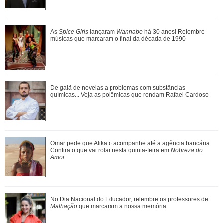
Entenda a dinâmica do NCT e relembre quem já fez parte
As
Spice Girls
lançaram
Wannabe
há 30 anos! Relembre
grupo de K-Pop
músicas que marcaram o final da década de 1990
Ariana Grande anuncia pausa na carreira após críticas ao
De galã de novelas a problemas com substâncias
corpo
químicas... Veja as polêmicas que rondam Rafael Cardoso
Agrado e Eduarda são prejudicadas pela proximidade com
Omar pede que Alika o acompanhe até a agência bancária.
João Raul. Saiba o que vai acontece...
Confira o que vai rolar nesta quinta-feira em
Nobreza do
Amor
No Dia Nacional do Educador, relembre os professores de
Malhação
que marcaram a nossa memória