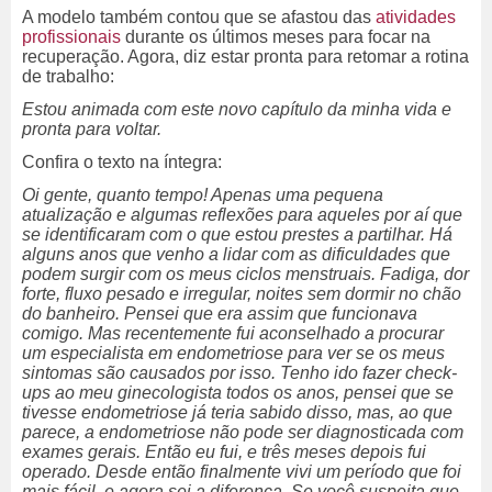
A modelo também contou que se afastou das
atividades
profissionais
durante os últimos meses para focar na
recuperação. Agora, diz estar pronta para retomar a rotina
de trabalho:
Estou animada com este novo capítulo da minha vida e
pronta para voltar.
Confira o texto na íntegra:
Oi gente, quanto tempo! Apenas uma pequena
atualização e algumas reflexões para aqueles por aí que
se identificaram com o que estou prestes a partilhar. Há
alguns anos que venho a lidar com as dificuldades que
podem surgir com os meus ciclos menstruais. Fadiga, dor
forte, fluxo pesado e irregular, noites sem dormir no chão
do banheiro. Pensei que era assim que funcionava
comigo. Mas recentemente fui aconselhado a procurar
um especialista em endometriose para ver se os meus
sintomas são causados por isso. Tenho ido fazer check-
ups ao meu ginecologista todos os anos, pensei que se
tivesse endometriose já teria sabido disso, mas, ao que
parece, a endometriose não pode ser diagnosticada com
exames gerais. Então eu fui, e três meses depois fui
operado. Desde então finalmente vivi um período que foi
mais fácil, e agora sei a diferença. Se você suspeita que