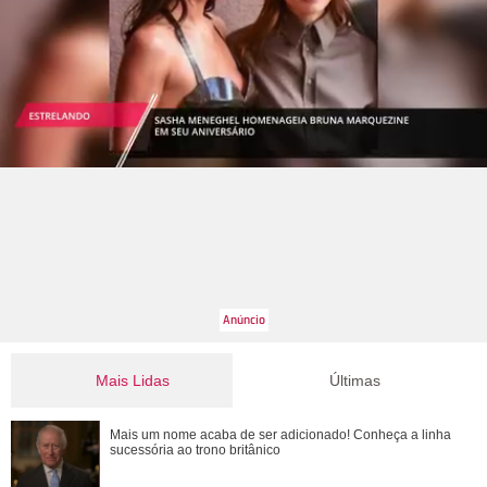
Mais Lidas
Últimas
Jojo Todynho faz novo procedimento estético para definir
Mais um nome acaba de ser adicionado! Conheça a linha
pernas: Muito realizada
sucessória ao trono britânico