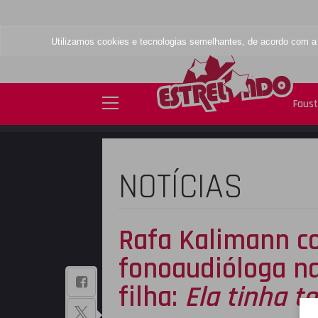
Utilizamos cookies e tecnologias semelhantes, de acordo com 
Faus
NOTÍCIAS
Rafa Kalimann c
fonoaudióloga 
BAIXE NOSSO
filha:
Ela tinha t
APLICATIVO