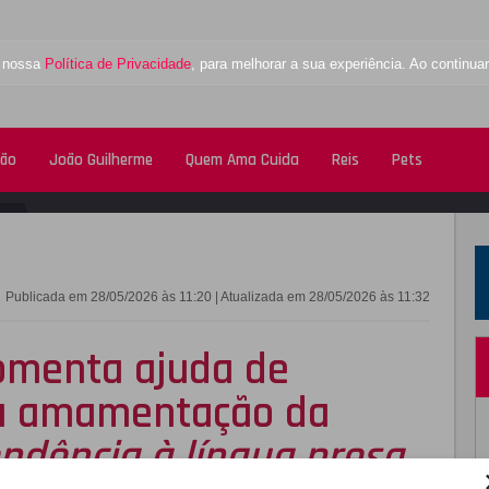
a nossa
Política de Privacidade
, para melhorar a sua experiência. Ao contin
tão
João Guilherme
Quem Ama Cuida
Reis
Pets
FACEBOOK
TWITTE
Publicada em 28/05/2026 às 11:20 | Atualizada em 28/05/2026 às 11:32
omenta ajuda de
na amamentação da
endência à língua presa