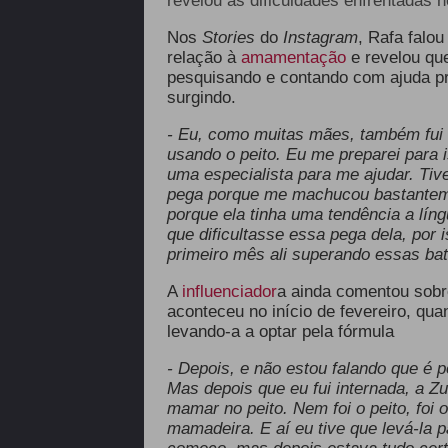
revelou as dificuldades enfrentadas 
Nos
Stories
do
Instagram
, Rafa falo
relação à
amamentação
e revelou qu
pesquisando e contando com ajuda pro
surgindo.
- Eu, como muitas mães, também fui
usando o peito. Eu me preparei para i
uma especialista para me ajudar. Tive
pega porque me machucou bastantem.
porque ela tinha uma tendência a lín
que dificultasse essa pega dela, por
primeiro mês ali superando essas bat
A
influenciador
a ainda comentou sobr
aconteceu no início de fevereiro, qua
levando-a a optar pela fórmula
- Depois, e não estou falando que é 
Mas depois que eu fui internada, a Z
mamar no peito. Nem foi o peito, foi 
mamadeira. E aí eu tive que levá-la p