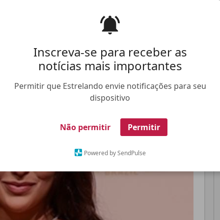
bre a decepção ao ver a pequena Zuza Helena
ês
Inscreva-se para receber as
Pinterest
Whatsapp
notícias mais importantes
FALE CONOSCO
ANUNCIE NO ESTRELANDO
TRABALHE N
Permitir que Estrelando envie notificações para seu
dispositivo
Não permitir
Permitir
Powered by SendPulse