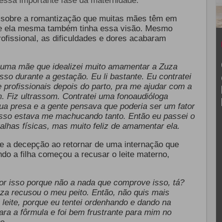
nessa importante fase da maternidade.
u sobre a romantização que muitas mães têm em
e ela mesma também tinha essa visão. Mesmo
fissional, as dificuldades e dores acabaram
 uma mãe que idealizei muito amamentar a Zuza
sso durante a gestação. Eu li bastante. Eu contratei
 profissionais depois do parto, pra me ajudar com a
 Fiz ultrassom. Contratei uma fonoaudióloga
gua presa e a gente pensava que poderia ser um fator
 isso estava me machucando tanto. Então eu passei o
alhas físicas, mas muito feliz de amamentar ela.
e a decepção ao retornar de uma internação que
ndo a filha começou a recusar o leite materno,
por isso porque não a nada que comprove isso, tá?
uza recusou o meu peito. Então, não quis mais
o leite, porque eu tentei ordenhando e dando na
ara a fôrmula e foi bem frustrante para mim no