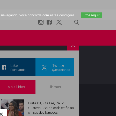
uar navegando, você concorda com estas condições.
Prosseguir
X
R
INSTAGRAM
Like
Twitter
Estrelando
@estrelando
Mais Lidas
Últimas
Preta Gil, Rita Lee, Paulo
Gustavo... Saiba onde estão as
×
cinzas dos famosos