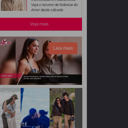
Veja o resumo de
Nobreza do
Amor
deste sábado
Veja mais
Leia mais