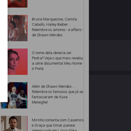
Bruna Marquezine, Camila
Cabello, Hailey Bieber...
Relembre os amores - e
affairs
-
de Shawn Mendes
O ESTRELANDO
POLÍTICA DE PRIVACIDADE
O nome dela deveria ser
Pedra? Veja o que mais revelou
a série documental
Meu Nome
Desenvolvido por
é Preta
Além de Shawn Mendes...
Relembre os famosos que já se
fantasiaram de Xuxa
Meneghel
Mirinho comenta com Casemiro
e Graça que Omar parece
interessado em Lúcia/Alika.