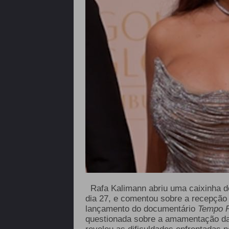
Rafa Kalimann abriu uma caixinha de
dia 27, e comentou sobre a recepção 
lançamento do documentário
Tempo 
questionada sobre a amamentação da f