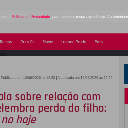
a nossa
Política de Privacidade
, para melhorar a sua experiência. Ao contin
 Ramos
Flora Gil
Mavie
Lauana Prado
Pets
FACEBOOK
TWITTE
Publicada em 12/06/2026 às 12:20 | Atualizada em 12/06/2026 às 12:59
fala sobre relação com
elembra perda do filho:
 no hoje