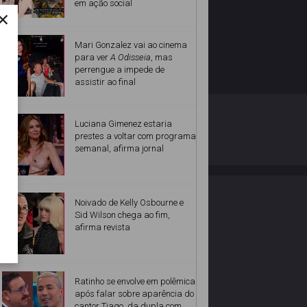
em ação social
×
Mari Gonzalez vai ao cinema
para ver
A Odisseia
, mas
perrengue a impede de
assistir ao final
O ESTRELANDO
POLÍTICA DE PRIVACIDADE
Luciana Gimenez estaria
prestes a voltar com programa
semanal, afirma jornal
Desenvolvido por
Noivado de Kelly Osbourne e
Sid Wilson chega ao fim,
afirma revista
Ratinho se envolve em polêmica
após falar sobre aparência do
cantor Tiago, da dupla com