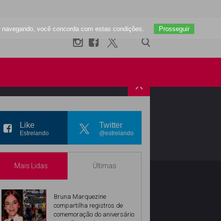
uar navegando, você concorda com estas condições.
Prosseguir
X
R
INSTAGRAM
Like
Twitter
Estrelando
@estrelando
Mais Lidas
Últimas
Bruna Marquezine
compartilha registros de
comemoração do aniversário