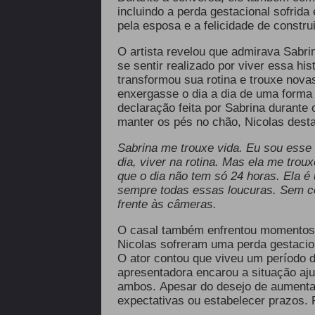
incluindo a perda gestacional sofrid
pela esposa e a felicidade de construi
O artista revelou que admirava Sabri
se sentir realizado por viver essa hi
transformou sua rotina e trouxe nova
enxergasse o dia a dia de uma forma 
declaração feita por Sabrina durante 
manter os pés no chão, Nicolas desta
Sabrina me trouxe vida. Eu sou esse 
dia, viver na rotina. Mas ela me tro
que o dia não tem só 24 horas. Ela é 
sempre todas essas loucuras. Sem con
frente às câmeras.
O casal também enfrentou momentos 
Nicolas sofreram uma perda gestacio
O ator contou que viveu um período 
apresentadora encarou a situação aju
ambos. Apesar do desejo de aumentar 
expectativas ou estabelecer prazos. 