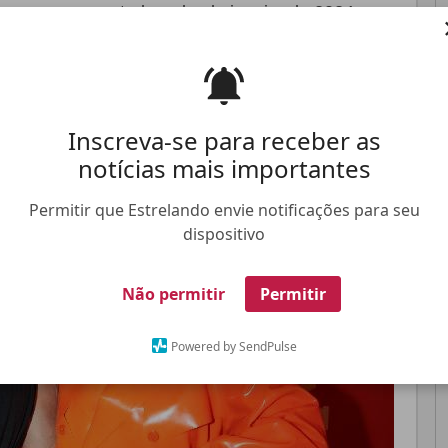
 com a apresentadora desde janeiro de 2024
Pinterest
Whatsapp
Inscreva-se para receber as
notícias mais importantes
FALE CONOSCO
ANUNCIE NO ESTRELANDO
TRABALHE N
Permitir que Estrelando envie notificações para seu
dispositivo
Não permitir
Permitir
Powered by SendPulse