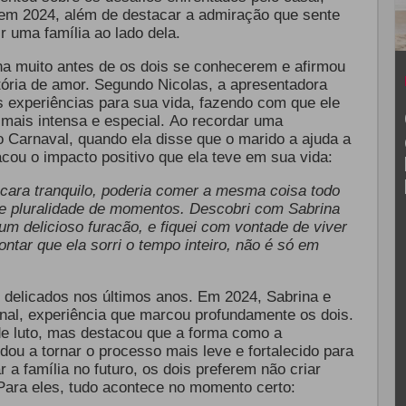
a em 2024, além de destacar a admiração que sente
r uma família ao lado dela.
na muito antes de os dois se conhecerem e afirmou
stória de amor. Segundo Nicolas, a apresentadora
s experiências para sua vida, fazendo com que ele
mais intensa e especial.
Ao recordar uma
o Carnaval, quando ela disse que o marido a ajuda a
cou o impacto positivo que ela teve em sua vida:
cara tranquilo, poderia comer a mesma coisa todo
uxe pluralidade de momentos. Descobri com Sabrina
um delicioso furacão, e fiquei com vontade de viver
tar que ela sorri o tempo inteiro, não é só em
delicados nos últimos anos. Em 2024, Sabrina e
nal, experiência que marcou profundamente os dois.
de luto, mas destacou que a forma como a
dou a tornar o processo mais leve e fortalecido para
a família no futuro, os dois preferem não criar
Para eles, tudo acontece no momento certo: