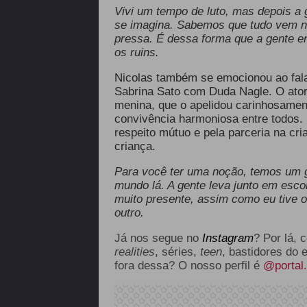
Vivi um tempo de luto, mas depois a
se imagina. Sabemos que tudo vem n
pressa. É dessa forma que a gente e
os ruins.
Nicolas também se emocionou ao falar
Sabrina Sato com Duda Nagle. O ator
menina, que o apelidou carinhosame
convivência harmoniosa entre todos.
respeito mútuo e pela parceria na cr
criança.
Para você ter uma noção, temos um 
mundo lá. A gente leva junto em escol
muito presente, assim como eu tive 
outro.
Já nos segue no
Instagram
? Por lá, 
realities
, séries,
teen
, bastidores do 
fora dessa? O nosso perfil é
@portal.