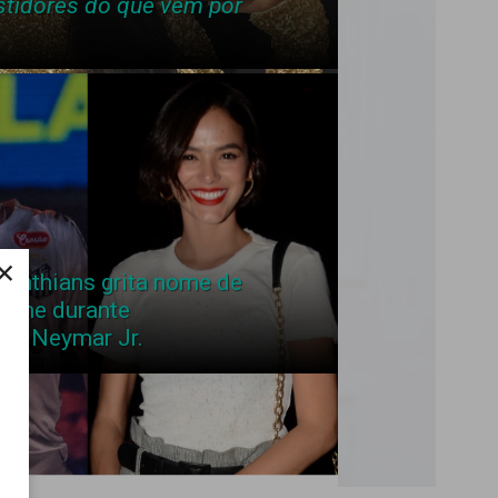
stidores do que vem por
×
rinthians grita nome de
zine durante
de Neymar Jr.