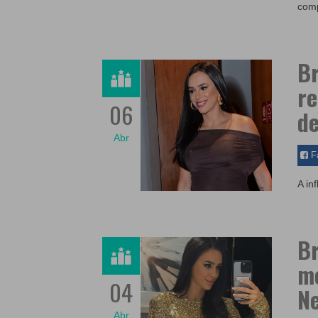
comp
Br
re
06
de
Abr
F
A in
Br
mo
04
Ne
Abr