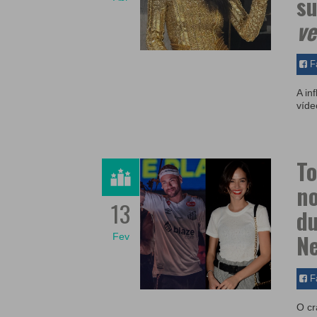
s
ve
F
A in
víde
To
n
13
du
Ne
Fev
F
O cr