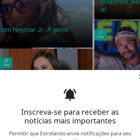
suspense:
Ba
aí
 com Neymar Jr.:
A gente
13
Fev
06
Abr
Bruna Biancardi
Torcida do Co
compartilha registros
Bruna Marque
dos seus dia...
aquecimento 
Inscreva-se para receber as
una Biancardi revela planos
notícias mais importantes
m Neymar Jr.:
A gente fala
Permitir que Estrelando envie notificações para seu