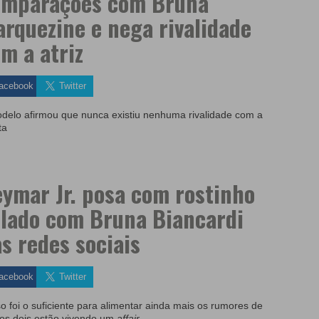
omparações com Bruna
rquezine e nega rivalidade
m a atriz
acebook
Twitter
delo afirmou que nunca existiu nenhuma rivalidade com a
ta
ymar Jr. posa com rostinho
lado com Bruna Biancardi
s redes sociais
acebook
Twitter
so foi o suficiente para alimentar ainda mais os rumores de
os dois estão vivendo um
affair