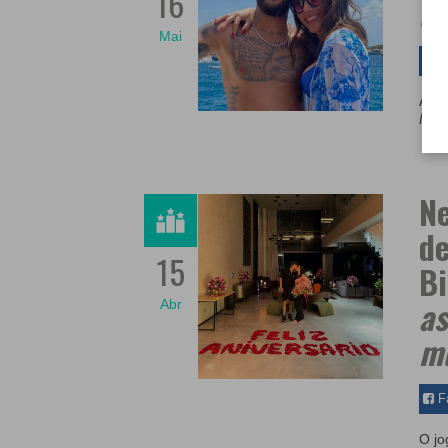
16
de
Mai
F
A in
Mate
N
de
15
Bi
as
Abr
m
F
O jo