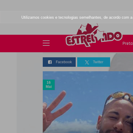
Utilizamos cookies e tecnologias semelhantes, de acordo com 
BRUMAR
Preta 
Facebook
Twitter
16
Mai