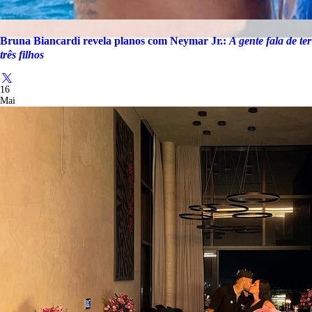
Bruna Biancardi revela planos com Neymar Jr.:
A gente fala de ter
três filhos
16
Mai