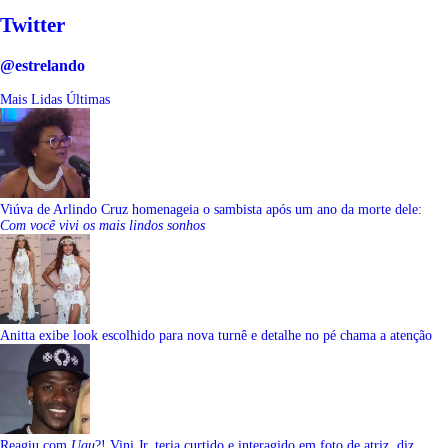
Twitter
@estrelando
Mais Lidas
Últimas
Viúva de Arlindo Cruz homenageia o sambista após um ano da morte dele:
Com você vivi os mais lindos sonhos
Anitta exibe look escolhido para nova turnê e detalhe no pé chama a atenção
Reagiu com
Uau
?! Vini Jr. teria curtido e interagido em foto de atriz, diz