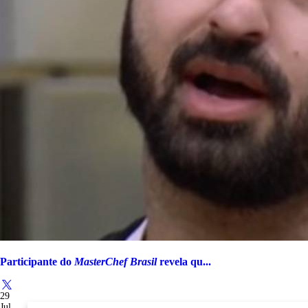
Participante do
MasterChef Brasil
revela qu...
29
Jul