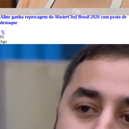
Aline ganha repescagem do
MasterChef Brasil 2026
com prato de
destaque
05
Ago