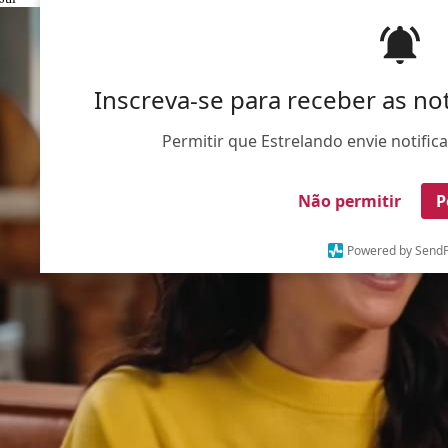
Inscreva-se para receber as no
Permitir que Estrelando envie notific
Não permitir
P
Powered by SendP