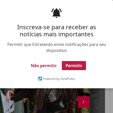
Inscreva-se para receber as
notícias mais importantes
FALE CONOSCO
ANUNCIE NO ESTRELANDO
TRABALHE N
Permitir que Estrelando envie notificações para seu
dispositivo
X
Não permitir
Permitir
Powered by SendPulse