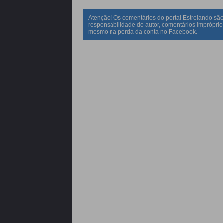
Atenção! Os comentários do portal Estrelando são
responsabilidade do autor, comentários impróprio
mesmo na perda da conta no Facebook.