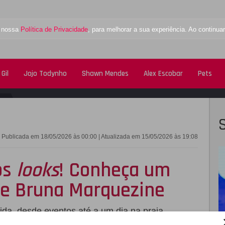
a nossa
Política de Privacidade
, para melhorar a sua experiência. Ao contin
Gil
Jojo Todynho
Shawn Mendes
Alex Escobar
Pets
FACEBOOK
TWITTE
Publicada em 18/05/2026 às 00:00 | Atualizada em 15/05/2026 às 19:08
os
looks
! Conheça um
de Bruna Marquezine
ida, desde eventos até a um dia na praia