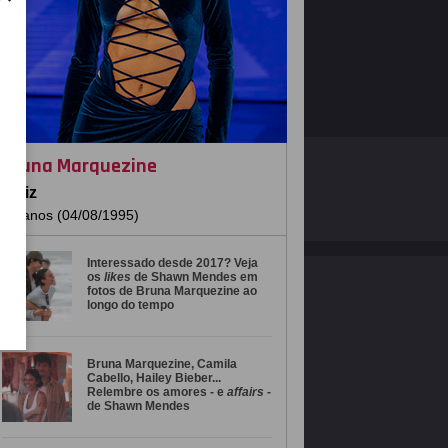
Bruna Marquezine
O ESTRELANDO
POLÍTICA DE PRIVACIDADE
Atriz
31 anos (04/08/1995)
Desenvolvido por
Interessado desde 2017? Veja
os
likes
de Shawn Mendes em
fotos de Bruna Marquezine ao
longo do tempo
Bruna Marquezine, Camila
Cabello, Hailey Bieber...
Relembre os amores - e
affairs
-
de Shawn Mendes