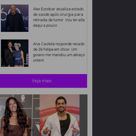
Alex Escobar atualiza estado
de saúde após cirurgia para
retirada de tumor:
Vou ter alta
daqui a pouco
Ana Castela responde recado
de Zé Felipe em
show: Um
goiano me mandou um abraço
ontem
Veja mais