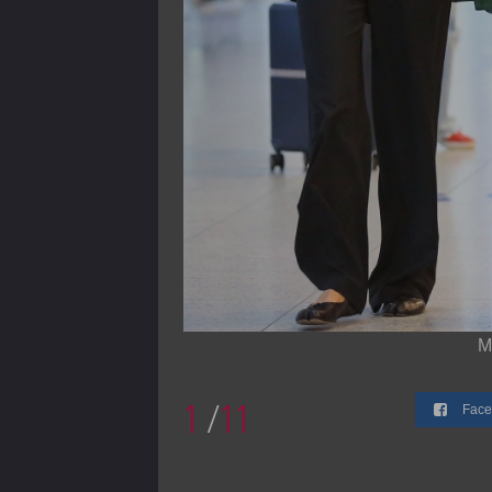
M
1
/
11
Face