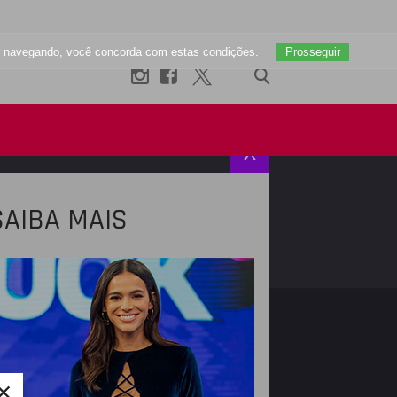
uar navegando, você concorda com estas condições.
Prosseguir
X
SAIBA MAIS
R
INSTAGRAM
×