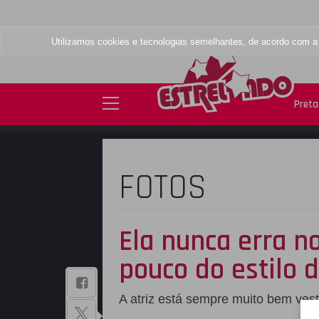
Utilizamos cookies e tecnologias semelhantes, de acordo com 
Preta 
FOTOS
Ela nunca erra n
pouco do estilo 
BAIXE NOSSO
A atriz está sempre muito bem vest
APLICATIVO