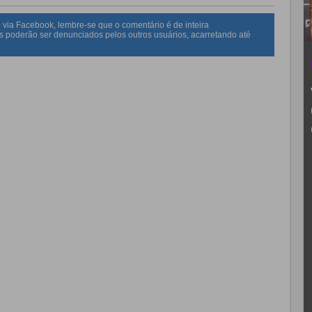
 via Facebook, lembre-se que o comentário é de inteira
s poderão ser denunciados pelos outros usuários, acarretando até