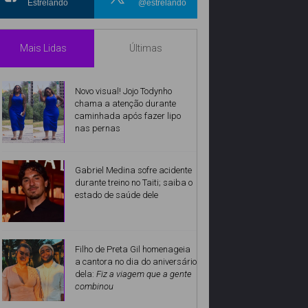
Estrelando
@estrelando
Mais Lidas
Últimas
Novo visual! Jojo Todynho
chama a atenção durante
caminhada após fazer lipo
nas pernas
Gabriel Medina sofre acidente
durante treino no Taiti; saiba o
estado de saúde dele
Filho de Preta Gil homenageia
a cantora no dia do aniversário
dela:
Fiz a viagem que a gente
combinou