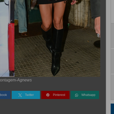
ontagem-
Agnews
book
Twitter
Pinterest
Whatsapp